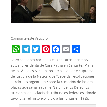
Comparte este Articulo...
W
T
T
P
F
E
S
La ex senadora nacional (MC) del kirchnerismo y
h
e
w
i
a
m
h
actual presidenta de Casa Patria en Santa Fe, María
de los Ángeles Sacnun, reclamó a la Corte Suprema
a
l
i
n
c
a
a
de Justicia de la Nación que “debe dar explicaciones
t
e
t
t
e
i
r
a todos los argentinos sobre la remoción de las dos
placas que señalizaban el ‘Salón de los Derechos
s
g
t
e
b
l
e
Humanos’ del Palacio de Tribunales federales, donde
A
r
e
r
o
tuvo lugar el histórico Juicio a las Juntas en 1985.
p
a
r
e
o