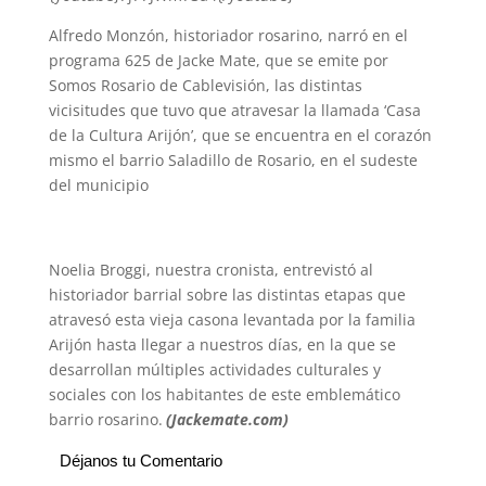
h
e
w
i
a
m
h
Alfredo Monzón, historiador rosarino, narró en el
a
l
i
n
c
a
a
programa 625 de Jacke Mate, que se emite por
Somos Rosario de Cablevisión, las distintas
t
e
t
t
e
i
r
vicisitudes que tuvo que atravesar la llamada ‘Casa
s
g
t
e
b
l
e
de la Cultura Arijón’, que se encuentra en el corazón
mismo el barrio Saladillo de Rosario, en el sudeste
A
r
e
r
o
del municipio
p
a
r
e
o
p
m
s
k
Noelia Broggi, nuestra cronista, entrevistó al
t
historiador barrial sobre las distintas etapas que
atravesó esta vieja casona levantada por la familia
Arijón hasta llegar a nuestros días, en la que se
desarrollan múltiples actividades culturales y
sociales con los habitantes de este emblemático
barrio rosarino.
(Jackemate.com)
Déjanos tu Comentario