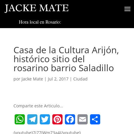
Hora local en Rosario:
Casa de la Cultura Arijón,
histórico sitio del
rosarino barrio Saladillo
por
Jacke Mate
|
Jul 2, 2017
|
Ciudad
Comparte este Articulo...
W
T
T
P
F
E
S
{youtube}7j77JWm73a4{/youtube}