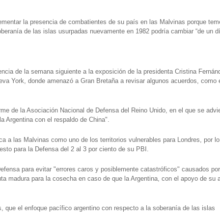
crementar la presencia de combatientes de su país en las Malvinas porque te
 soberanía de las islas usurpadas nuevamente en 1982 podría cambiar “de un d
encia de la semana siguiente a la exposición de la presidenta Cristina Fernán
eva York, donde amenazó a Gran Bretaña a revisar algunos acuerdos, como 
orme de la Asociación Nacional de Defensa del Reino Unido, en el que se advi
la Argentina con el respaldo de China".
a a las Malvinas como uno de los territorios vulnerables para Londres, por l
sto para la Defensa del 2 al 3 por ciento de su PBI.
Defensa para evitar "errores caros y posiblemente catastróficos" causados por
uta madura para la cosecha en caso de que la Argentina, con el apoyo de su a
s, que el enfoque pacífico argentino con respecto a la soberanía de las islas