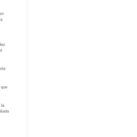
men
ía
dez
el
erte
o que
 la
liada