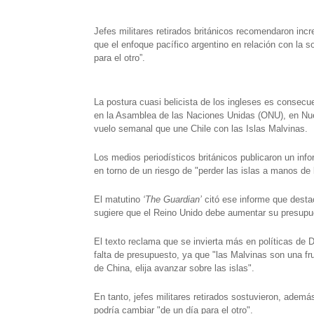
h
e
w
i
a
m
h
Jefes militares retirados británicos recomendaron in
a
l
i
n
c
a
a
que el enfoque pacífico argentino en relación con la
para el otro”.
t
e
t
t
e
i
r
s
g
t
e
b
l
e
La postura cuasi belicista de los ingleses es consecu
A
r
e
r
o
en la Asamblea de las Naciones Unidas (ONU), en Nu
vuelo semanal que une Chile con las Islas Malvinas.
p
a
r
e
o
Los medios periodísticos británicos publicaron un inf
p
m
s
k
en torno de un riesgo de "perder las islas a manos de 
t
El matutino
‘The Guardian’
citó ese informe que destac
sugiere que el Reino Unido debe aumentar su presupue
El texto reclama que se invierta más en políticas de 
falta de presupuesto, ya que "las Malvinas son una fr
de China, elija avanzar sobre las islas".
En tanto, jefes militares retirados sostuvieron, ademá
podría cambiar "de un día para el otro".