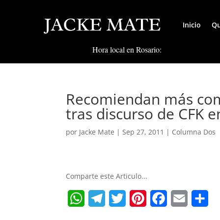
Inicio
Qu
Hora local en Rosario:
Recomiendan más comb
tras discurso de CFK 
por
Jacke Mate
|
Sep 27, 2011
|
Columna Dos
Comparte este Articulo...
W
T
T
P
F
E
S