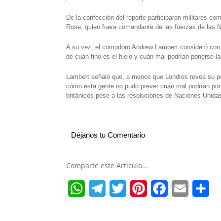
De la confección del reporte participaron militares co
Rose, quien fuera comandante de las fuerzas de las N
A su vez, el comodoro Andrew Lambert consideró con re
de cuán fino es el hielo y cuán mal podrían ponerse la
Lambert señaló que, a menos que Londres revea su polít
cómo esta gente no pudo prever cuán mal podrían pone
británicos pese a las resoluciones de Naciones Unida
Déjanos tu Comentario
Comparte este Articulo...
W
T
T
P
F
E
S