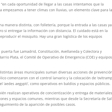
e “en cada oportunidad de llegar a las casas intentamos que la
ra empezamos a tener climas con lluvias, un elemento clave para l
na manera distinta, con folletería, porque la entrada a las casas y
o si entregar la información con distancia. El cuidado está en la
eproducir el mosquito. Hay una gran logística de los equipos
.
 a puerta fue Lamadrid, Constitución, Avellaneda y Colectora y
Barrio Plata, el Comité de Operativo de Emergencia (COE) y equipos
 distintas áreas municipales suman diversas acciones de prevenció
ico comenzaron con el control larvario y la colocación de ‘ovitramp
el ‘aedes aegypti’, como operativos en baldíos y espacios públicos.
ién realizan operativos de concientización y entrega de materiale
cones y espacios comunes, mientras que desde la Secretaría de Sa
eguimiento de la aparición de posibles casos.