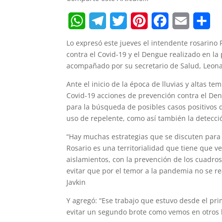
W
T
T
P
F
E
S
Lo expresó este jueves el intendente rosarino P
h
e
w
i
a
m
h
contra el Covid-19 y el Dengue realizado en la 
acompañado por su secretario de Salud, Leona
a
l
i
n
c
a
a
Ante el inicio de la época de lluvias y altas t
t
e
t
t
e
i
r
Covid-19 acciones de prevención contra el Deng
s
g
t
e
b
l
e
para la búsqueda de posibles casos positivos d
uso de repelente, como así también la detecc
A
r
e
r
o
“Hay muchas estrategias que se discuten para c
p
a
r
e
o
Rosario es una territorialidad que tiene que 
p
m
s
k
aislamientos, con la prevención de los cuadros 
evitar que por el temor a la pandemia no se r
t
Javkin
Y agregó: “Ese trabajo que estuvo desde el pri
evitar un segundo brote como vemos en otros 