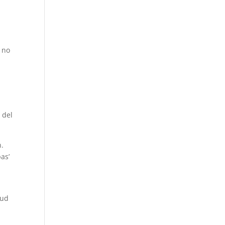
a
a no
 del
n.
as’
s
lud