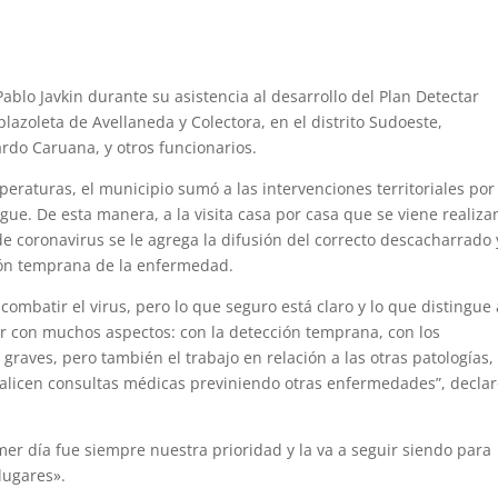
ablo Javkin durante su asistencia al desarrollo del Plan Detectar
plazoleta de Avellaneda y Colectora, en el distrito Sudoeste,
rdo Caruana, y otros funcionarios.
emperaturas, el municipio sumó a las intervenciones territoriales por
ue. De esta manera, a la visita casa por casa que se viene realiz
e coronavirus se le agrega la difusión del correcto descacharrado 
ión temprana de la enfermedad.
ombatir el virus, pero lo que seguro está claro y lo que distingue 
ver con muchos aspectos: con la detección temprana, con los
graves, pero también el trabajo en relación a las otras patologías,
ealicen consultas médicas previniendo otras enfermedades”, decla
mer día fue siempre nuestra prioridad y la va a seguir siendo para
lugares».