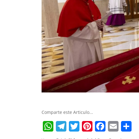
Comparte este Articulo...
W
T
T
P
F
E
S