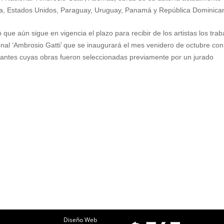
ia, Estados Unidos, Paraguay, Uruguay, Panamá y República Dominica
 que aún sigue en vigencia el plazo para recibir de los artistas los trab
onal ‘Ambrosio Gatti’ que se inaugurará el mes venidero de octubre con
ipantes cuyas obras fueron seleccionadas previamente por un jurado
Diseño Web