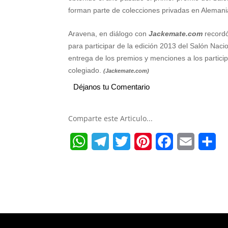
forman parte de colecciones privadas en Aleman
Aravena, en diálogo con
Jackemate.com
recordó
para participar de la edición 2013 del Salón Naci
entrega de los premios y menciones a los partic
colegiado.
(Jackemate.com)
Déjanos tu Comentario
Comparte este Articulo...
W
T
T
P
F
E
S
h
e
w
i
a
m
h
a
l
i
n
c
a
a
t
e
t
t
e
i
r