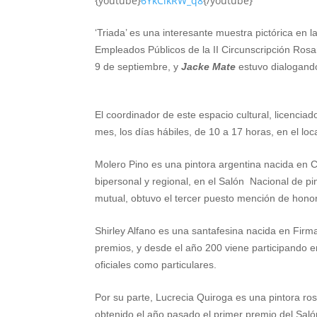
{youtube}
6YkClkRW_q8
{/youtube}
h
e
w
i
a
m
h
‘Triada’ es una interesante muestra pictórica en 
a
l
i
n
c
a
a
Empleados Públicos de la II Circunscripción Rosar
t
e
t
t
e
i
r
9 de septiembre, y
Jacke Mate
estuvo dialogando
s
g
t
e
b
l
e
A
r
e
r
o
El coordinador de este espacio cultural, licencia
mes, los días hábiles, de 10 a 17 horas, en el lo
p
a
r
e
o
p
m
s
k
Molero Pino es una pintora argentina nacida en Cu
bipersonal y regional, en el Salón
Nacional de pi
t
mutual, obtuvo el tercer puesto mención de honor
Shirley Alfano es una santafesina nacida en Firm
premios, y desde el año 200 viene participando e
oficiales como particulares.
Por su parte, Lucrecia Quiroga es una pintora ro
obtenido el año pasado el primer premio del Saló