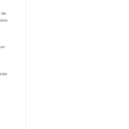
l de
óximo
 un
este