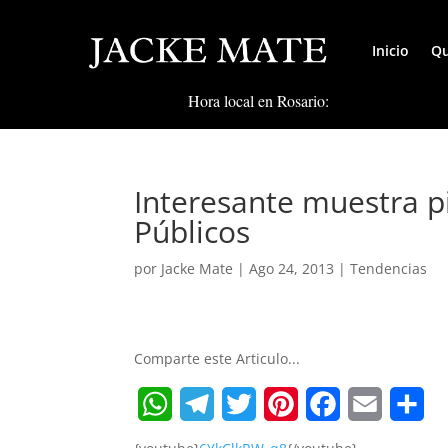
Inicio
Qu
Hora local en Rosario:
Interesante muestra p
Públicos
por
Jacke Mate
|
Ago 24, 2013
|
Tendencias
Comparte este Articulo...
W
T
T
P
F
E
S