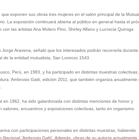
la que exponen sus obras tres mujeres en el salón principal de la Mutua
io. La exposición continuará abierta al público en general hasta el pr
 con las artistas Ana Molero Pino, Shirley Alfano y Lucrecia Quiroga
do Jorge Aravena, señaló que los interesados podrán recorrerla durante
cal de la entidad mutualista, San Lorenzo 1543.
sco, Perú, en 1983, y ha participado en distintas muestras colectivas,
ntura ‘Ambrosio Gatti, edición 2011, que también organiza anualmente 
.
at en 1962, ha sido galardonada con distintas menciones de honor y
n salones, encuentros y exposiciones colectivas, tanto en organismo
sarina con participaciones personales en distintas muestras, habiendo
n Nacional ‘Ambrosio Gatti’, Además, obras de su autoría actualmente