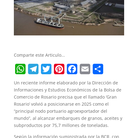
Comparte este Articulo...
W
T
T
P
F
E
S
Un reciente informe elaborado por la Dirección de
h
e
w
i
a
m
h
Informaciones y Estudios Económicos de la Bolsa de
Comercio de Rosario precisa que el llamado ‘Gran
a
l
i
n
c
a
a
Rosario’ volvió a posicionarse en 2025 como el
t
e
t
t
e
i
r
“principal nodo portuario agroexportador del
mundo”, al alcanzar embarques de granos, aceites y
s
g
t
e
b
l
e
subproductos por 75,7 millones de toneladas.
A
r
e
r
o
Según la información suministrada por la BCR, con