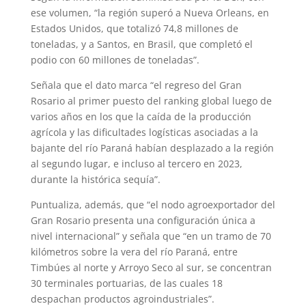
p
a
r
e
o
ese volumen, “la región superó a Nueva Orleans, en
Estados Unidos, que totalizó 74,8 millones de
p
m
s
k
toneladas, y a Santos, en Brasil, que completó el
t
podio con 60 millones de toneladas”.
Señala que el dato marca “el regreso del Gran
Rosario al primer puesto del ranking global luego de
varios años en los que la caída de la producción
agrícola y las dificultades logísticas asociadas a la
bajante del río Paraná habían desplazado a la región
al segundo lugar, e incluso al tercero en 2023,
durante la histórica sequía”.
Puntualiza, además, que “el nodo agroexportador del
Gran Rosario presenta una configuración única a
nivel internacional” y señala que “en un tramo de 70
kilómetros sobre la vera del río Paraná, entre
Timbúes al norte y Arroyo Seco al sur, se concentran
30 terminales portuarias, de las cuales 18
despachan productos agroindustriales”.