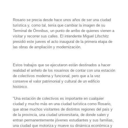
W
T
T
P
F
E
S
h
e
w
i
a
m
h
Rosario se precia desde hace unos años de ser una ciudad
a
l
i
n
c
a
a
turística y, como tal, tenía que cambiar la imagen de su
Terminal de Ómnibus, un punto de arribo de quienes vienen a
t
e
t
t
e
i
r
visitar y recorrer sus calles. El intendente Miguel Lifschitz
presidió este jueves el acto inaugural de la primera etapa de
s
g
t
e
b
l
e
las obras de ampliación y modernización.
A
r
e
r
o
p
a
r
e
o
Estos trabajos que se ejecutaron están destinados a hacer
realidad el anhelo de los rosarinos de contar con una estación
p
m
s
k
de colectivos moderna y funcional, pero que a la vez
t
conserve el valor patrimonial y cultural de un edificio
histórico.
“Una estación de colectivos es importante en cualquier
ciudad y mucho más en una ciudad turística como Rosario,
que atrae muchos visitantes de distintos regiones del país y
de la provincia, una ciudad universitaria, de donde salen y
entran permanentemente jóvenes estudiantes y sus familias,
una ciudad que motoriza y mueve su dinámica económica y