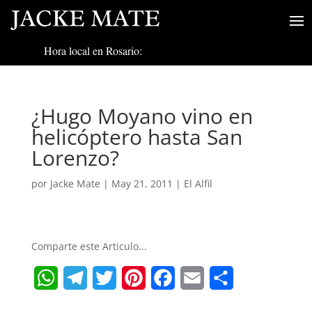
Hora local en Rosario:
¿Hugo Moyano vino en
helicóptero hasta San
Lorenzo?
por
Jacke Mate
|
May 21, 2011
|
El Alfil
Comparte este Articulo...
W
T
T
P
F
E
S