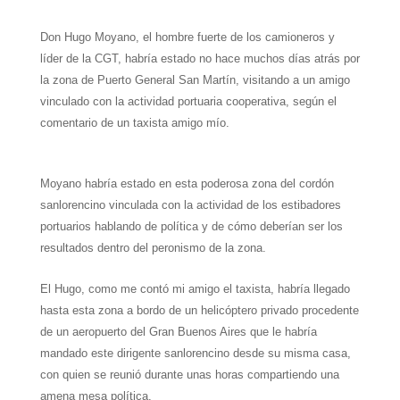
h
e
w
i
a
m
h
Don Hugo Moyano, el hombre fuerte de los camioneros y
a
l
i
n
c
a
a
líder de la CGT, habría estado no hace muchos días atrás por
t
e
t
t
e
i
r
la zona de Puerto General San Martín, visitando a un amigo
vinculado con la actividad portuaria cooperativa, según el
s
g
t
e
b
l
e
comentario de un taxista amigo mío.
A
r
e
r
o
p
a
r
e
o
Moyano habría estado en esta poderosa zona del cordón
p
m
s
k
sanlorencino vinculada con la actividad de los estibadores
portuarios hablando de política y de cómo deberían ser los
t
resultados dentro del peronismo de la zona.
El Hugo, como me contó mi amigo el taxista, habría llegado
hasta esta zona a bordo de un helicóptero privado procedente
de un aeropuerto del Gran Buenos Aires que le habría
mandado este dirigente sanlorencino desde su misma casa,
con quien se reunió durante unas horas compartiendo una
amena mesa política.