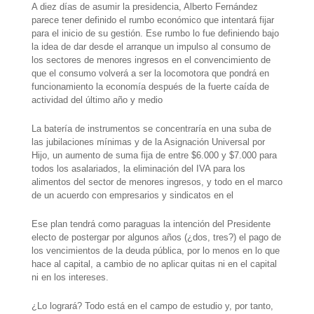
p
m
s
k
A diez días de asumir la presidencia, Alberto Fernández
parece tener definido el rumbo económico que intentará fijar
t
para el inicio de su gestión. Ese rumbo lo fue definiendo bajo
la idea de dar desde el arranque un impulso al consumo de
los sectores de menores ingresos en el convencimiento de
que el consumo volverá a ser la locomotora que pondrá en
funcionamiento la economía después de la fuerte caída de
actividad del último año y medio
La batería de instrumentos se concentraría en una suba de
las jubilaciones mínimas y de la Asignación Universal por
Hijo, un aumento de suma fija de entre $6.000 y $7.000 para
todos los asalariados, la eliminación del IVA para los
alimentos del sector de menores ingresos, y todo en el marco
de un acuerdo con empresarios y sindicatos en el
Ese plan tendrá como paraguas la intención del Presidente
electo de postergar por algunos años (¿dos, tres?) el pago de
los vencimientos de la deuda pública, por lo menos en lo que
hace al capital, a cambio de no aplicar quitas ni en el capital
ni en los intereses.
¿Lo logrará? Todo está en el campo de estudio y, por tanto,