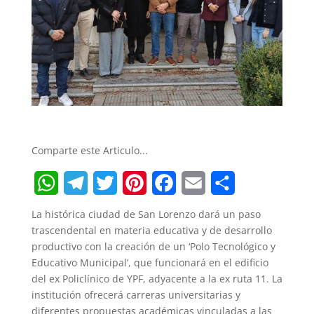
Comparte este Articulo...
W
T
T
P
F
E
S
La histórica ciudad de San Lorenzo dará un paso
h
e
w
i
a
m
h
trascendental en materia educativa y de desarrollo
productivo con la creación de un ‘Polo Tecnológico y
a
l
i
n
c
a
a
Educativo Municipal’, que funcionará en el edificio
t
e
t
t
e
i
r
del ex Policlínico de YPF, adyacente a la ex ruta 11. La
institución ofrecerá carreras universitarias y
s
g
t
e
b
l
e
diferentes propuestas académicas vinculadas a las