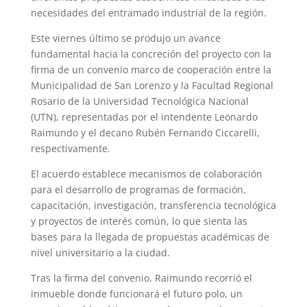
A
r
e
r
o
necesidades del entramado industrial de la región.
p
a
r
e
o
Este viernes último se produjo un avance
fundamental hacia la concreción del proyecto con la
p
m
s
k
firma de un convenio marco de cooperación entre la
t
Municipalidad de San Lorenzo y la Facultad Regional
Rosario de la Universidad Tecnológica Nacional
(UTN), representadas por el intendente Leonardo
Raimundo y el decano Rubén Fernando Ciccarelli,
respectivamente.
El acuerdo establece mecanismos de colaboración
para el desarrollo de programas de formación,
capacitación, investigación, transferencia tecnológica
y proyectos de interés común, lo que sienta las
bases para la llegada de propuestas académicas de
nivel universitario a la ciudad.
Tras la firma del convenio, Raimundo recorrió el
inmueble donde funcionará el futuro polo, un