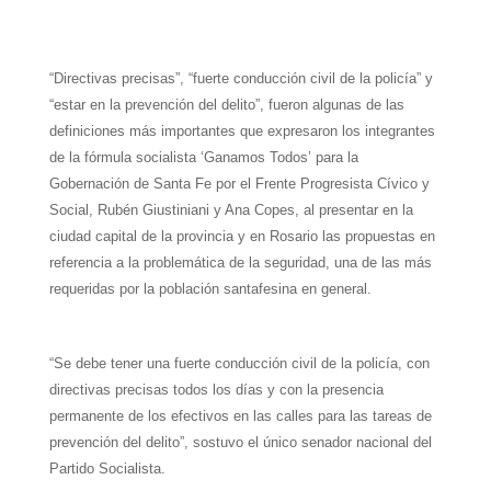
W
T
T
P
F
E
S
h
e
w
i
a
m
h
“Directivas precisas”, “fuerte conducción civil de la policía” y
a
l
i
n
c
a
a
“estar en la prevención del delito”, fueron algunas de las
t
e
t
t
e
i
r
definiciones más importantes que expresaron los integrantes
de la fórmula socialista ‘Ganamos Todos’ para la
s
g
t
e
b
l
e
Gobernación de Santa Fe por el Frente Progresista Cívico y
A
r
e
r
o
Social, Rubén Giustiniani y Ana Copes, al presentar en la
ciudad capital de la provincia y en Rosario las propuestas en
p
a
r
e
o
referencia a la problemática de la seguridad, una de las más
p
m
s
k
requeridas por la población santafesina en general.
t
“Se debe tener una fuerte conducción civil de la policía, con
directivas precisas todos los días y con la presencia
permanente de los efectivos en las calles para las tareas de
prevención del delito”, sostuvo el único senador nacional del
Partido Socialista.