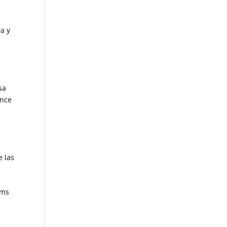
ra y
sa
once
e las
ums