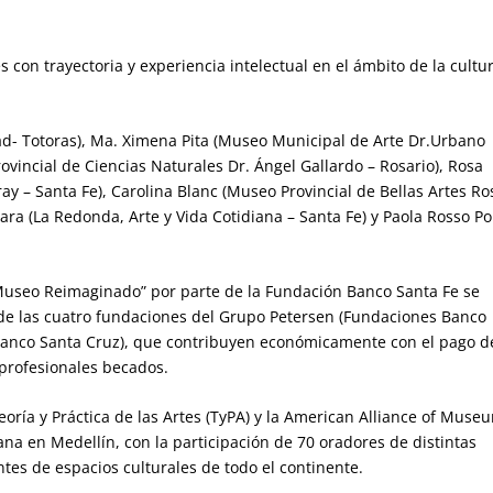
 con trayectoria y experiencia intelectual en el ámbito de la cultu
dad- Totoras), Ma. Ximena Pita (Museo Municipal de Arte Dr.Urbano
ovincial de Ciencias Naturales Dr. Ángel Gallardo – Rosario), Rosa
ay – Santa Fe), Carolina Blanc (Museo Provincial de Bellas Artes Ro
Lara (La Redonda, Arte y Vida Cotidiana – Santa Fe) y Paola Rosso P
 Museo Reimaginado” por parte de la Fundación Banco Santa Fe se
a de las cuatro fundaciones del Grupo Petersen (Fundaciones Banco
 Banco Santa Cruz), que contribuyen económicamente con el pago d
 profesionales becados.
oría y Práctica de las Artes (TyPA) y la American Alliance of Muse
ana en Medellín, con la participación de 70 oradores de distintas
tes de espacios culturales de todo el continente.