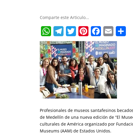
Comparte este Articulo...
W
T
T
P
F
E
S
h
e
w
i
a
m
h
a
l
i
n
c
a
a
t
e
t
t
e
i
r
s
g
t
e
b
l
e
A
r
e
r
o
p
a
r
e
o
Profesionales de museos santafesinos becados
p
m
s
k
de Medellín de una nueva edición de “El Muse
t
culturales de América organizado por Fundación
Museums (AAM) de Estados Unidos.