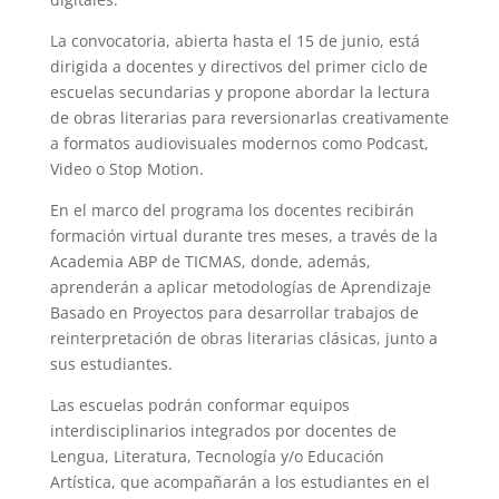
s
g
t
e
b
l
e
La convocatoria, abierta hasta el 15 de junio, está
A
r
e
r
o
dirigida a docentes y directivos del primer ciclo de
p
a
r
e
o
escuelas secundarias y propone abordar la lectura
de obras literarias para reversionarlas creativamente
p
m
s
k
a formatos audiovisuales modernos como Podcast,
t
Video o Stop Motion.
En el marco del programa los docentes recibirán
formación virtual durante tres meses, a través de la
Academia ABP de TICMAS, donde, además,
aprenderán a aplicar metodologías de Aprendizaje
Basado en Proyectos para desarrollar trabajos de
reinterpretación de obras literarias clásicas, junto a
sus estudiantes.
Las escuelas podrán conformar equipos
interdisciplinarios integrados por docentes de
Lengua, Literatura, Tecnología y/o Educación
Artística, que acompañarán a los estudiantes en el