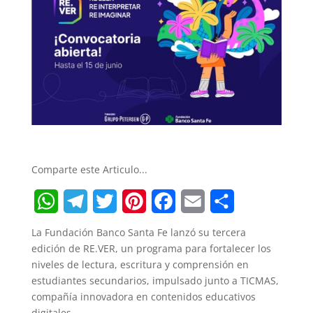
Comparte este Articulo...
W
T
T
P
F
E
S
La Fundación Banco Santa Fe lanzó su tercera
h
e
w
i
a
m
h
edición de RE.VER, un programa para fortalecer los
niveles de lectura, escritura y comprensión en
a
l
i
n
c
a
a
estudiantes secundarios, impulsado junto a TICMAS,
t
e
t
t
e
i
r
compañía innovadora en contenidos educativos
digitales.