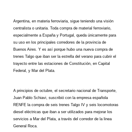
W
T
T
P
F
E
S
h
e
w
i
a
m
h
Argentina, en materia ferroviaria, sigue teniendo una visión
a
l
i
n
c
a
a
centralista o unitaria. Toda compra de material ferroviario,
t
e
t
t
e
i
r
especialmente a España y Portugal, queda únicamente para
su uso en los principales corredores de la provincia de
s
g
t
e
b
l
e
Buenos Aires. Y es así porque hubo una nueva compra de
A
r
e
r
o
trenes Talgo que iban ser la estrella del verano para cubrir el
trayecto entre las estaciones de Constitución, en Capital
p
a
r
e
o
Federal, y Mar del Plata.
p
m
s
k
t
A principios de octubre, el secretario nacional de Transporte,
Juan Pablo Schiavi, suscribió con la empresa española
RENFE la compra de seis trenes Talgo IV y seis locomotoras
diesel eléctricas que iban a ser utilizados para mejorar los
servicios a Mar del Plata, a través del corredor de la linea
General Roca.