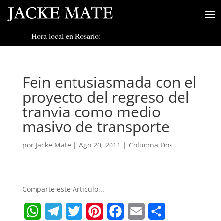
Hora local en Rosario:
Fein entusiasmada con el
proyecto del regreso del
tranvia como medio
masivo de transporte
por
Jacke Mate
|
Ago 20, 2011
|
Columna Dos
Comparte este Articulo...
W
T
T
P
F
E
S