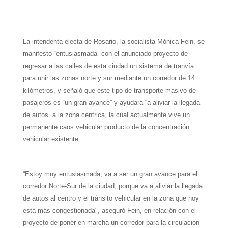
h
e
w
i
a
m
h
a
l
i
n
c
a
a
t
e
t
t
e
i
r
La intendenta electa de Rosario, la socialista Mónica Fein, se
manifestó “entusiasmada” con el anunciado proyecto de
s
g
t
e
b
l
e
regresar a las calles de esta ciudad un sistema de tranvía
A
r
e
r
o
para unir las zonas norte y sur mediante un corredor de 14
kilómetros, y señaló que este tipo de transporte masivo de
p
a
r
e
o
pasajeros es “un gran avance” y ayudará “a aliviar la llegada
p
m
s
k
de autos” a la zona céntrica, la cual actualmente vive un
t
permanente caos vehicular producto de la concentración
vehicular existente.
“Estoy muy entusiasmada, va a ser un gran avance para el
corredor Norte-Sur de la ciudad, porque va a aliviar la llegada
de autos al centro y el tránsito vehicular en la zona que hoy
está más congestionada", aseguró Fein, en relación con el
proyecto de poner en marcha un corredor para la circulación