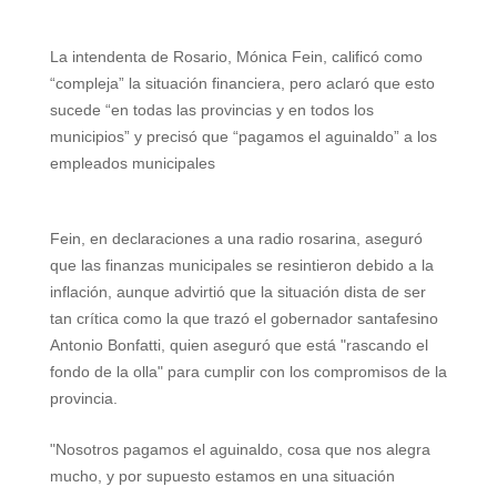
a
l
i
n
c
a
a
t
e
t
t
e
i
r
La intendenta de Rosario, Mónica Fein, calificó como
“compleja” la situación financiera, pero aclaró que esto
s
g
t
e
b
l
e
sucede “en todas las provincias y en todos los
A
r
e
r
o
municipios” y precisó que “pagamos el aguinaldo” a los
empleados municipales
p
a
r
e
o
p
m
s
k
Fein, en declaraciones a una radio rosarina, aseguró
t
que las finanzas municipales se resintieron debido a la
inflación, aunque advirtió que la situación dista de ser
tan crítica como la que trazó el gobernador santafesino
Antonio Bonfatti, quien aseguró que está "rascando el
fondo de la olla" para cumplir con los compromisos de la
provincia.
"Nosotros pagamos el aguinaldo, cosa que nos alegra
mucho, y por supuesto estamos en una situación