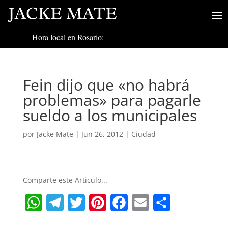
Hora local en Rosario:
Fein dijo que «no habrá
problemas» para pagarle
sueldo a los municipales
por
Jacke Mate
|
Jun 26, 2012
|
Ciudad
Comparte este Articulo...
W
T
T
P
F
E
S
h
e
w
i
a
m
h