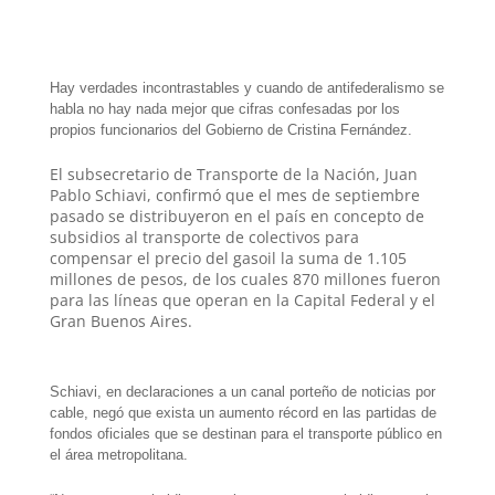
h
e
w
i
a
m
h
a
l
i
n
c
a
a
t
e
t
t
e
i
r
Hay verdades incontrastables y cuando de antifederalismo se
habla no hay nada mejor que cifras confesadas por los
s
g
t
e
b
l
e
propios funcionarios del Gobierno de Cristina Fernández.
A
r
e
r
o
El subsecretario de Transporte de la Nación, Juan
Pablo Schiavi, confirmó que el mes de septiembre
p
a
r
e
o
pasado se distribuyeron en el país en concepto de
subsidios al transporte de colectivos para
p
m
s
k
compensar el precio del gasoil la suma de 1.105
t
millones de pesos, de los cuales 870 millones fueron
para las líneas que operan en la Capital Federal y el
Gran Buenos Aires.
Schiavi, en declaraciones a un canal porteño de noticias por
cable, negó que exista un aumento récord en las partidas de
fondos oficiales que se destinan para el transporte público en
el área metropolitana.