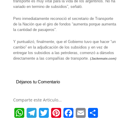
transporte es muy vital para la vida de los argentinos. No ha
variado en termino de subsidios”, señaló.
Pero inmediatamente reconoció el secretario de Transporte
de la Nación que el giro de fondos
“aumenta porque aumenta
la cantidad de pasajeros”.
Y puntualizó, finalmente, que el Gobierno tuvo que hacer “un
cambio” en la adjudicación de los subsidios y en vez de
entregar los subsidios a las petroleras, comenzó a dárselos
directamente a las compañías de transporte.
(Jackemate.com)
Déjanos tu Comentario
Comparte este Articulo...
W
T
T
P
F
E
S
h
e
w
i
a
m
h