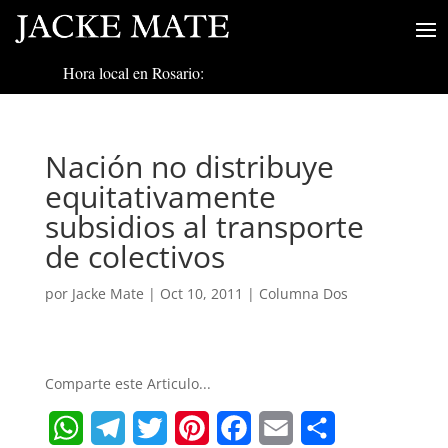
Hora local en Rosario:
Nación no distribuye
equitativamente
subsidios al transporte
de colectivos
por
Jacke Mate
|
Oct 10, 2011
|
Columna Dos
Comparte este Articulo...
W
T
T
P
F
E
S