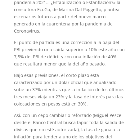
pandemia 2021… ¿Estabilización o Estanflación?» la
p
m
s
k
consultora EcoGo, de Marina Dal Poggetto, plantea
t
escenarios futuros a partir del nuevo marco
generado en la cuarentena por la pandemia de
Coronavirus.
El punto de partida es una corrección a la baja del
PBI previendo una caída superior a 10% este año con
7,5% del PBI de déficit y con una inflación de 40%
que resultará menor que la del año pasado.
Bajo esas previsiones, el corto plazo está
caracterizado por un dólar oficial que anualizado
sube un 37% mientras que la inflación de los últimos
tres meses viaja un 23% y la tasa de interés para las
colocaciones en pesos está en 30%.
Así, con un cepo cambiario reforzado (Miguel Pesce
desde el Banco Central busca tapar toda la salida de
divisas que no esté autorizada), la tasa le gana a la
inflación para tender a uno de los objetivos del