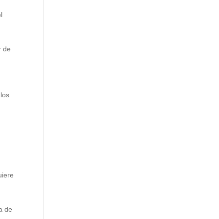
l
r de
los
uiere
a de