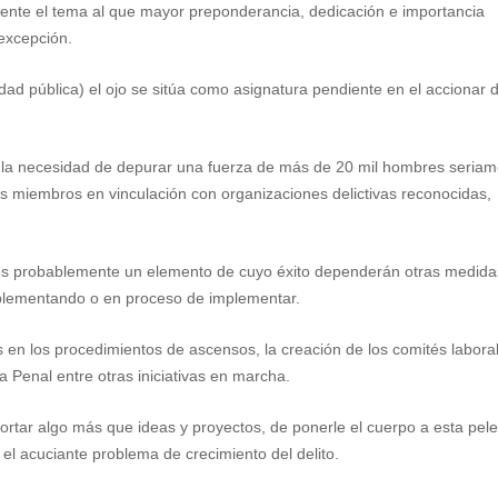
mente el tema al que mayor preponderancia, dedicación e importancia
 excepción.
idad pública) el ojo se sitúa como asignatura pendiente en el accionar 
o a la necesidad de depurar una fuerza de más de 20 mil hombres seria
us miembros en vinculación con organizaciones delictivas reconocidas,
ial es probablemente un elemento de cuyo éxito dependerán otras medida
implementando o en proceso de implementar.
s en los procedimientos de ascensos, la creación de los comités labora
a Penal entre otras iniciativas en marcha.
tar algo más que ideas y proyectos, de ponerle el cuerpo a esta pel
 el acuciante problema de crecimiento del delito.