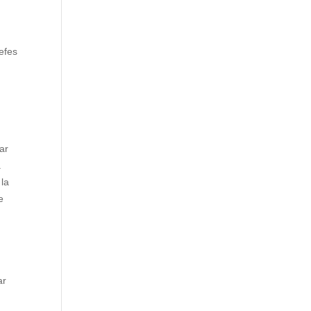
efes
ar
a
 la
e
ar