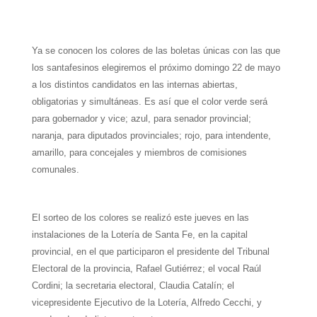
W
T
T
P
F
E
S
h
e
w
i
a
m
h
Ya se conocen los colores de las boletas únicas con las que
a
l
i
n
c
a
a
los santafesinos elegiremos el próximo domingo 22 de mayo
t
e
t
t
e
i
r
a los distintos candidatos en las internas abiertas,
obligatorias y simultáneas. Es así que el color verde será
s
g
t
e
b
l
e
para gobernador y vice; azul, para senador provincial;
A
r
e
r
o
naranja, para diputados provinciales; rojo, para intendente,
amarillo, para concejales y miembros de comisiones
p
a
r
e
o
comunales.
p
m
s
k
t
El sorteo de los colores se realizó este jueves en las
instalaciones de la Lotería de Santa Fe, en la capital
provincial, en el que participaron el presidente del Tribunal
Electoral de la provincia, Rafael Gutiérrez; el vocal Raúl
Cordini; la secretaria electoral, Claudia Catalín; el
vicepresidente Ejecutivo de la Lotería, Alfredo Cecchi, y