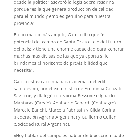
desde la política” aseveró la legisladora rosarina
p
m
s
k
porque “es la que genera producción de calidad
t
para el mundo y empleo genuino para nuestra
provincia”.
En un marco más amplio, García dijo que “el
potencial del campo de Santa Fe es el eje del futuro
del país; y tiene una enorme capacidad para generar
muchas más divisas de las que ya aporta si le
brindamos el horizonte de previsibilidad que
necesita”.
García estuvo acompañada, además del edil
santafesino, por el ex ministro de Economía Gonzalo
Saglione, y dialogó con Norma Bessone e Ignacio
Mántaras (Carsfe), Adalberto Saperdi (Coninagro),
Marcelo Banchi, Marcela Fabrissín y Gilda Corina
(Federación Agraria Argentina) y Guillermo Cullen
(Sociedad Rural Argentina).
«Hoy hablar del campo es hablar de bioeconomía, de