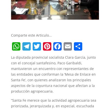
Comparte este Articulo...
W
T
T
P
F
E
S
La diputada provincial socialista Clara García, junto
h
e
w
i
a
m
h
con el concejal santafesino, Paco Garibaldi,
mantuvieron un encuentro con representantes de
a
l
i
n
c
a
a
las entidades que conforman la ‘Mesa de Enlace en
t
e
t
t
e
i
r
Santa Fe’, con quienes analizaron los principales
aspectos de la coyuntura nacional que afectan a la
s
g
t
e
b
l
e
producción agropecuaria.
A
r
e
r
o
“Santa Fe merece que la actividad agropecuaria sea
p
a
r
e
o
priorizada, jerarquizada y, en especial, escuchada