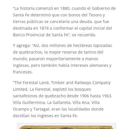
p
a
r
e
o
“La historia comenzó en 1880, cuando el Gobierno de
p
m
s
k
Santa Fe determinó que con bonos del Tesoro y
t
tierras públicas se cancelaría una deuda, que fue
destinada en 1874 a conformar el capital inicial del
Banco Provincial de Santa Fe”, se recuerda.
Y agrega: “Así, dos millones de hectáreas tapizadas
de quebrachos, la mayor reserva de tanino del
mundo, pasaron mayoritariamente a manos
inglesas, pero también había intereses alemanes y
franceses.
“The Forestal Land, Timber and Railways Company
Limited, La Forestal, explotó los bosques
santafesinos de quebracho desde 1906 hasta 1963.
Villa Guillermina, La Gallareta, Villa Ana, Villa
Ocampo y Tartagal, eran las localidades donde
decidían los ingleses en Santa Fe.