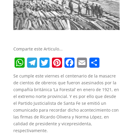
Comparte este Articulo...
W
T
T
P
F
E
S
Se cumple este viernes el centenario de la masacre
h
e
w
i
a
m
h
de cientos de obreros que fueron asesinados por la
compañía británica ‘La Forestal’ en enero de 1921, en
a
l
i
n
c
a
a
el extremo norte provincial. Y es por ello que desde
t
e
t
t
e
i
r
el Partido Justicialista de Santa Fe se emitió un
comunicado para recordar dicho acontecimiento con
s
g
t
e
b
l
e
las firmas de Ricardo Olivera y Norma López, en
A
r
e
r
o
calidad de presidente y vicepresidenta,
respectivamente.