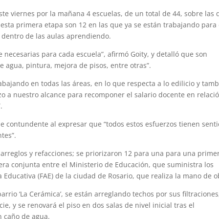
este viernes por la mañana 4 escuelas, de un total de 44, sobre las
n esta primera etapa son 12 en las que ya se están trabajando para
n dentro de las aulas aprendiendo.
ecesarias para cada escuela”, afirmó Goity, y detalló que son
 agua, pintura, mejora de pisos, entre otras”.
bajando en todas las áreas, en lo que respecta a lo edilicio y tam
zo a nuestro alcance para recomponer el salario docente en relaci
.
 fue contundente al expresar que “todos estos esfuerzos tienen sent
ntes”.
 arreglos y refacciones; se priorizaron 12 para una para una prime
era conjunta entre el Ministerio de Educación, que suministra los
a Educativa (FAE) de la ciudad de Rosario, que realiza la mano de o
barrio ‘La Cerámica’, se están arreglando techos por sus filtraciones
ie, y se renovará el piso en dos salas de nivel inicial tras el
n caño de agua.