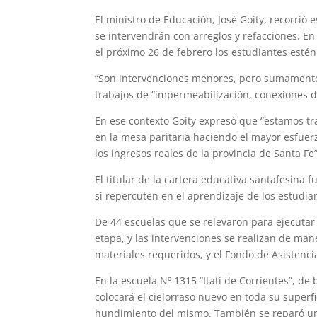
W
T
T
P
F
E
S
El ministro de Educación, José Goity, recorrió 
h
e
w
i
a
m
h
se intervendrán con arreglos y refacciones. E
el próximo 26 de febrero los estudiantes esté
a
l
i
n
c
a
a
“Son intervenciones menores, pero sumamente n
t
e
t
t
e
i
r
trabajos de “impermeabilización, conexiones de
s
g
t
e
b
l
e
En ese contexto Goity expresó que “estamos tra
A
r
e
r
o
en la mesa paritaria haciendo el mayor esfuer
los ingresos reales de la provincia de Santa Fe”
p
a
r
e
o
El titular de la cartera educativa santafesina
p
m
s
k
si repercuten en el aprendizaje de los estudia
t
De 44 escuelas que se relevaron para ejecutar
etapa, y las intervenciones se realizan de man
materiales requeridos, y el Fondo de Asistenci
En la escuela Nº 1315 “Itatí de Corrientes”, de 
colocará el cielorraso nuevo en toda su superfic
hundimiento del mismo. También se reparó u