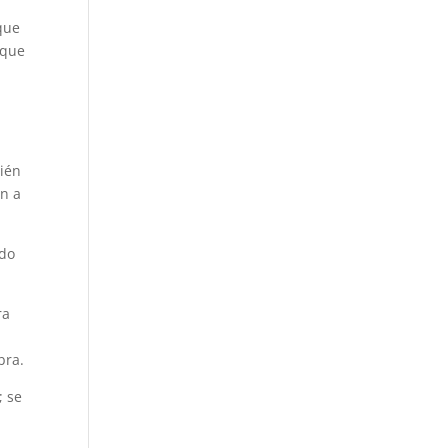
 que
 que
bién
ón a
ido
ra
bra.
; se