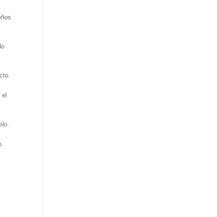
eños
do
cto.
 el
elo.
o.