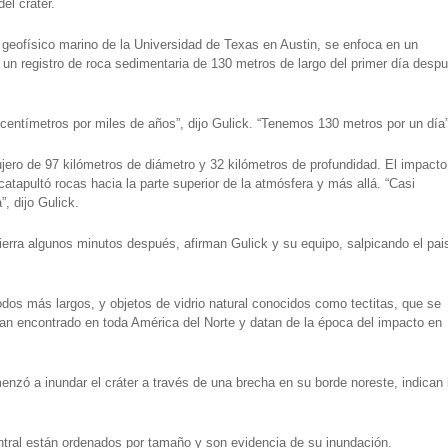
el cráter.
n geofísico marino de la Universidad de Texas en Austin, se enfoca en un
un registro de roca sedimentaria de 130 metros de largo del primer día desp
entímetros por miles de años”, dijo Gulick. “Tenemos 130 metros por un día”
ero de 97 kilómetros de diámetro y 32 kilómetros de profundidad. El impacto
catapultó rocas hacia la parte superior de la atmósfera y más allá. “Casi
, dijo Gulick.
rra algunos minutos después, afirman Gulick y su equipo, salpicando el pai
os más largos, y objetos de vidrio natural conocidos como tectitas, que se
 han encontrado en toda América del Norte y datan de la época del impacto en
enzó a inundar el cráter a través de una brecha en su borde noreste, indican 
ntral están ordenados por tamaño y son evidencia de su inundación.