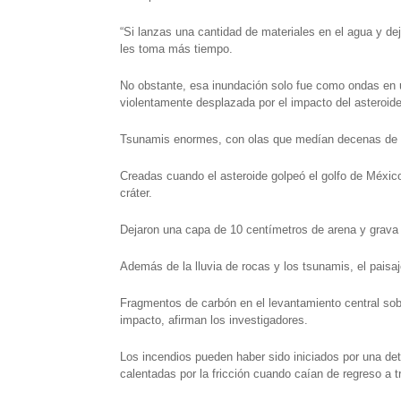
“Si lanzas una cantidad de materiales en el agua y d
les toma más tiempo.
No obstante, esa inundación solo fue como ondas en u
violentamente desplazada por el impacto del asteroide
Tsunamis enormes, con olas que medían decenas de m
Creadas cuando el asteroide golpeó el golfo de Méxic
cráter.
Dejaron una capa de 10 centímetros de arena y grava f
Además de la lluvia de rocas y los tsunamis, el paisa
Fragmentos de carbón en el levantamiento central sobr
impacto, afirman los investigadores.
Los incendios pueden haber sido iniciados por una det
calentadas por la fricción cuando caían de regreso a t