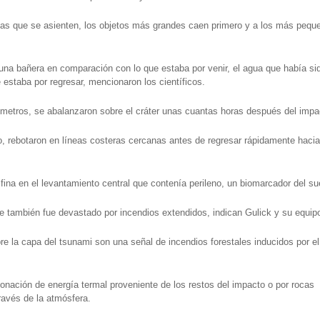
ejas que se asienten, los objetos más grandes caen primero y a los más pequ
na bañera en comparación con lo que estaba por venir, el agua que había si
 estaba por regresar, mencionaron los científicos.
etros, se abalanzaron sobre el cráter unas cuantas horas después del impa
o, rebotaron en líneas costeras cercanas antes de regresar rápidamente hacia
ina en el levantamiento central que contenía perileno, un biomarcador del su
je también fue devastado por incendios extendidos, indican Gulick y su equip
e la capa del tsunami son una señal de incendios forestales inducidos por el
onación de energía termal proveniente de los restos del impacto o por rocas
ravés de la atmósfera.