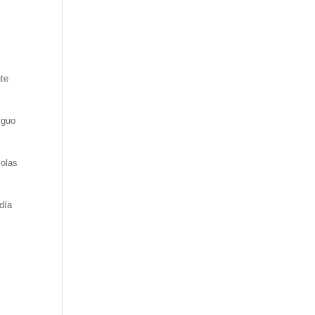
nte
iguo
 olas
día