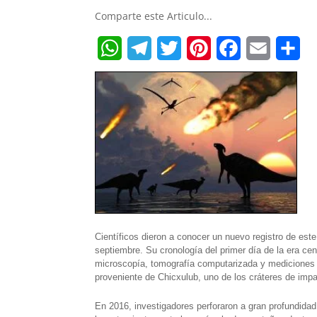
Comparte este Articulo...
W
T
T
P
F
E
S
h
e
w
i
a
m
h
a
l
i
n
c
a
a
t
e
t
t
e
i
r
s
g
t
e
b
l
e
A
r
e
r
o
p
a
r
e
o
Científicos dieron a conocer un nuevo registro de este
p
m
s
k
septiembre. Su cronología del primer día de la era cen
t
microscopía, tomografía computarizada y mediciones 
proveniente de Chicxulub, uno de los cráteres de imp
En 2016, investigadores perforaron a gran profundida