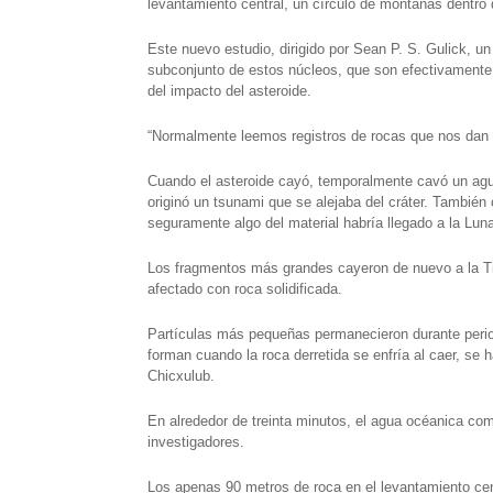
levantamiento central, un círculo de montañas dentro d
Este nuevo estudio, dirigido por Sean P. S. Gulick, u
subconjunto de estos núcleos, que son efectivamente 
del impacto del asteroide.
“Normalmente leemos registros de rocas que nos dan c
Cuando el asteroide cayó, temporalmente cavó un aguj
originó un tsunami que se alejaba del cráter. También 
seguramente algo del material habría llegado a la Luna”
Los fragmentos más grandes cayeron de nuevo a la Tie
afectado con roca solidificada.
Partículas más pequeñas permanecieron durante period
forman cuando la roca derretida se enfría al caer, se
Chicxulub.
En alrededor de treinta minutos, el agua océanica com
investigadores.
Los apenas 90 metros de roca en el levantamiento ce