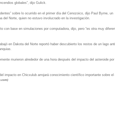
ncendios globales”, dijo Gulick.
dentes” sobre lo ocurrido en el primer día del Cenozoico, dijo Paul Byrne, un
na del Norte, quien no estuvo involucrado en la investigación.
o con base en simulaciones por computadora, dijo, pero “es otra muy difere
bajó en Dakota del Norte reportó haber descubierto los restos de un lago ant
anquias.
lemente murieron alrededor de una hora después del impacto del asteroide por
el impacto en Chicxulub arrojará conocimiento científico importante sobre el 
e.com)