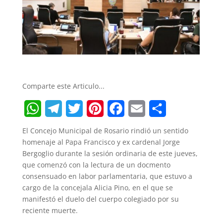
Comparte este Articulo...
W
T
T
P
F
E
S
El Concejo Municipal de Rosario rindió un sentido
h
e
w
i
a
m
h
homenaje al Papa Francisco y ex cardenal Jorge
Bergoglio durante la sesión ordinaria de este jueves,
a
l
i
n
c
a
a
que comenzó con la lectura de un docmento
t
e
t
t
e
i
r
consensuado en labor parlamentaria, que estuvo a
cargo de la concejala Alicia Pino, en el que se
s
g
t
e
b
l
e
manifestó el duelo del cuerpo colegiado por su
A
r
e
r
o
reciente muerte.