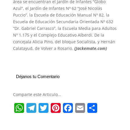
área se encuentran el Jardín de Infantes “Globo
Azul”, el Jardín de Infantes Nº 62 “José Nicolás
Puccio”. la Escuela de Educación Manual Nº 82, la
Escuela de Educación Secundaria Orientada Nº 632
“Dr. Gabriel Carrasco”, la Escuela Media para Adultos
Nº 1.175 y el Complejo Educativo Alberdi. De la
concejala Alicia Pino, del bloque Socialista, y Hernán
Calatayud, de Volver a Rosario.
(Jackemate.com)
Déjanos tu Comentario
Comparte este Articulo...
W
T
T
P
F
E
S
h
e
w
i
a
m
h