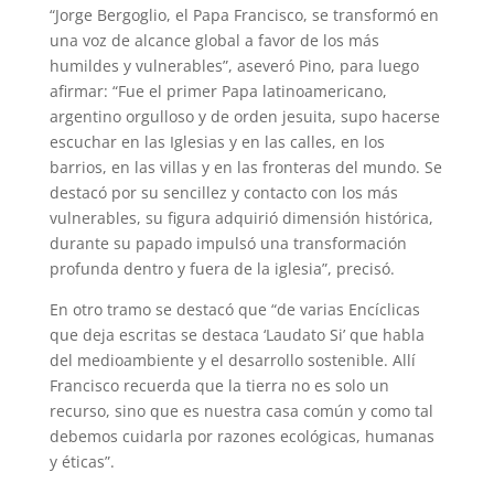
p
a
r
e
o
“Jorge Bergoglio, el Papa Francisco, se transformó en
una voz de alcance global a favor de los más
p
m
s
k
humildes y vulnerables”, aseveró Pino, para luego
t
afirmar: “Fue el primer Papa latinoamericano,
argentino orgulloso y de orden jesuita, supo hacerse
escuchar en las Iglesias y en las calles, en los
barrios, en las villas y en las fronteras del mundo. Se
destacó por su sencillez y contacto con los más
vulnerables, su figura adquirió dimensión histórica,
durante su papado impulsó una transformación
profunda dentro y fuera de la iglesia”, precisó.
En otro tramo se destacó que “de varias Encíclicas
que deja escritas se destaca ‘Laudato Si’ que habla
del medioambiente y el desarrollo sostenible. Allí
Francisco recuerda que la tierra no es solo un
recurso, sino que es nuestra casa común y como tal
debemos cuidarla por razones ecológicas, humanas
y éticas”.