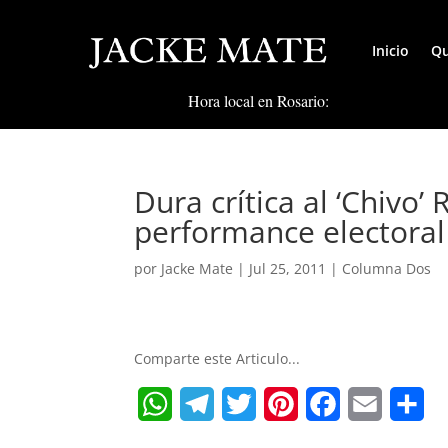
Inicio
Qu
Hora local en Rosario:
Dura crítica al ‘Chivo’
performance electoral
por
Jacke Mate
|
Jul 25, 2011
|
Columna Dos
Comparte este Articulo...
W
T
T
P
F
E
S