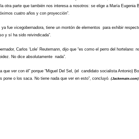
la otra parte que también nos interesa a nosotros: se elige a María Eugenia 
róximos cuatro años y con proyección”.
, ya fue vicegobernadora, tiene un montón de elementos para exhibir respect
o y sí ha sido reivindicada”.
ernador, Carlos ‘Lole’ Reutemann, dijo que “es como el perro del hortelano: n
upidez. No dice absolutamente nada”.
a que ver con él” porque “Miguel Del Sel, (el candidato socialista Antonio) Bo
los pone o los saca. No tiene nada que ver en esto”, concluyó.
(Jackemate.com)