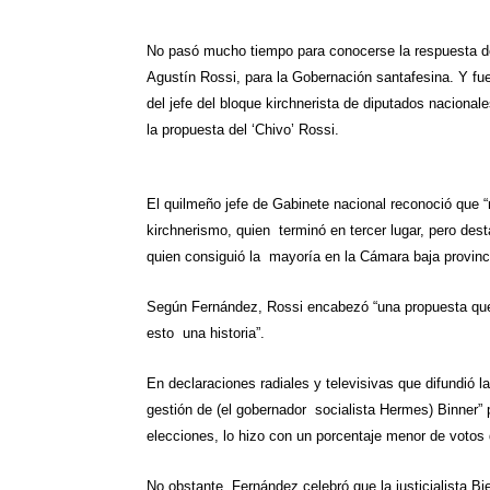
h
e
w
i
a
m
h
No pasó mucho tiempo para conocerse la respuesta del
a
l
i
n
c
a
a
Agustín Rossi, para
la Gobernación
santafesina. Y fue
t
e
t
t
e
i
r
del jefe del bloque kirchnerista de diputados naciona
la propuesta del ‘Chivo’ Rossi.
s
g
t
e
b
l
e
A
r
e
r
o
El quilmeño jefe de Gabinete nacional reconoció que 
p
a
r
e
o
kirchnerismo, quien terminó en tercer lugar, pero des
p
m
s
k
quien consiguió la mayoría en
la Cámara
baja provinc
t
Según Fernández, Rossi encabezó “una propuesta que
esto una historia”.
En declaraciones radiales y televisivas que difundió l
gestión de (el gobernador socialista Hermes) Binner” p
elecciones, lo hizo con un porcentaje menor de votos
No obstante, Fernández celebró que la justicialista Bi