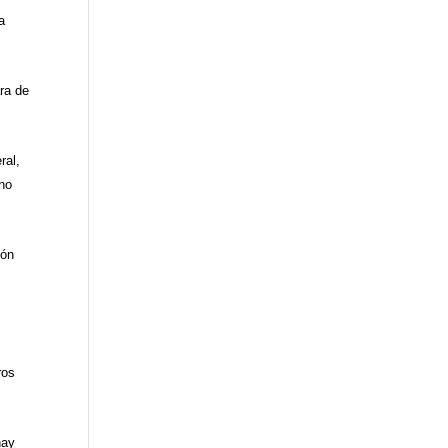
a
ra
de
ral,
cho
ión
ros
hay