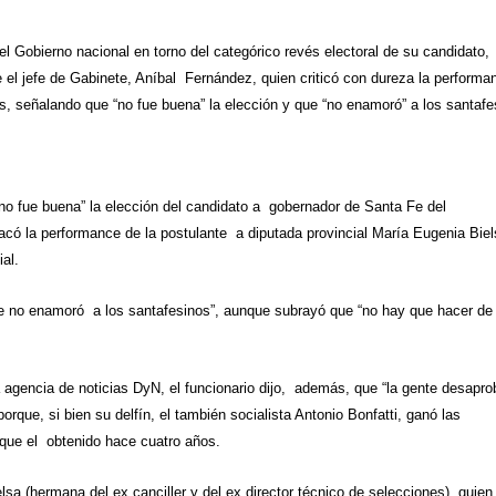
 Gobierno nacional en torno del categórico revés electoral de su candidato,
 el jefe de Gabinete, Aníbal Fernández, quien criticó con dureza la performa
les, señalando que “no fue buena” la elección y que “no enamoró” a los santaf
“no fue buena” la elección del candidato a gobernador de Santa Fe del
tacó la performance de la postulante a diputada provincial María Eugenia Biel
ial.
 no enamoró a los santafesinos”, aunque subrayó que “no hay que hacer de
a agencia de noticias DyN, el funcionario dijo, además, que “la gente desapro
orque, si bien su delfín, el también socialista Antonio Bonfatti, ganó las
 que el obtenido hace cuatro años.
elsa (hermana del ex canciller y del ex director técnico de selecciones), quien