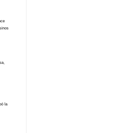
nce
esinos
sa,
bó la