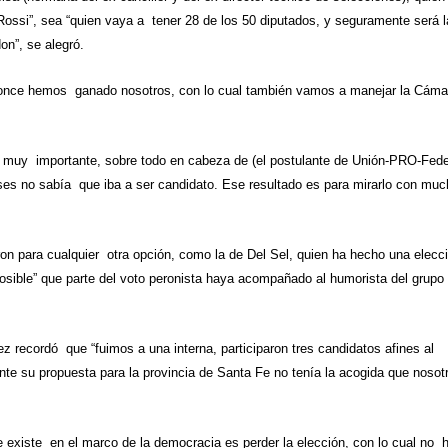
ossi”, sea “quien vaya a tener 28 de los 50 diputados, y seguramente será l
on”, se alegró.
 once hemos ganado nosotros, con lo cual también vamos a manejar
la Cáma
to muy importante, sobre todo en cabeza de (el postulante de Unión-PRO-Fede
es no sabía que iba a ser candidato. Ese resultado es para mirarlo con mu
ron para cualquier otra opción, como la de Del Sel, quien ha hecho una elecc
sible” que parte del voto peronista haya acompañado al humorista del grupo
ez recordó que “fuimos a una interna, participaron tres candidatos afines al
te su propuesta para la provincia de Santa Fe no tenía la acogida que nosot
e existe en el marco de la democracia es perder la elección, con lo cual no 