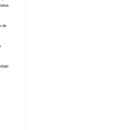
Bielsa
o de
o
nfatti