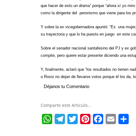
que hacer de esto un drama” porque “ahora sí yo miro 
como la dirigente del peronismo que viene para los p
Y sobre la ex vicegobernadora apuntó: “Es una mujer
su trayectoria y que lo ha puesto en juego en este cas
Sobre el senador nacional santafesino del PJ y ex gob
compite, pero quiere estar presente diciendo una est
Y, finalmente, aclaró que “los resultados no tienen nad
o Rossi no dejan de llevarse votos porque él los da, 
Déjanos tu Comentario
Comparte este Articulo...
W
T
T
P
F
E
S