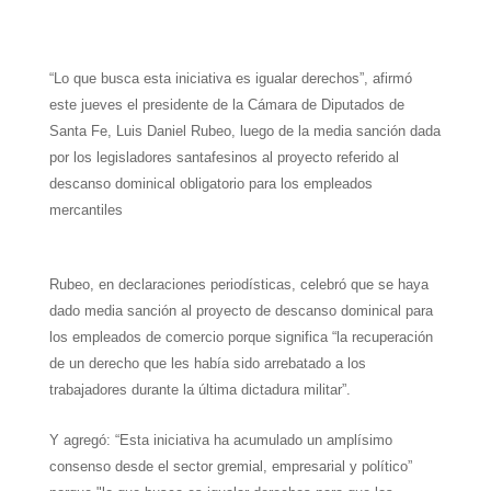
W
T
T
P
F
E
S
h
e
w
i
a
m
h
“Lo que busca esta iniciativa es igualar derechos”, afirmó
a
l
i
n
c
a
a
este jueves el presidente de la Cámara de Diputados de
t
e
t
t
e
i
r
Santa Fe, Luis Daniel Rubeo, luego de la media sanción dada
por los legisladores santafesinos al proyecto referido al
s
g
t
e
b
l
e
descanso dominical obligatorio para los empleados
A
r
e
r
o
mercantiles
p
a
r
e
o
p
m
s
k
Rubeo, en declaraciones periodísticas, celebró que se haya
dado media sanción al proyecto de descanso dominical para
t
los empleados de comercio porque significa “la recuperación
de un derecho que les había sido arrebatado a los
trabajadores durante la última dictadura militar”.
Y agregó: “Esta iniciativa ha acumulado un amplísimo
consenso desde el sector gremial, empresarial y político”