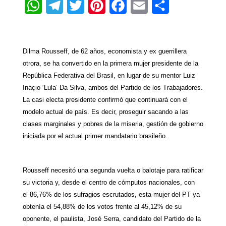
W
T
T
P
F
E
S
h
e
w
i
a
m
h
Dilma Rousseff, de 62 años, economista y ex guerrillera
a
l
i
n
c
a
a
otrora, se ha convertido en la primera mujer presidente de
la
t
e
t
t
e
i
r
República Federativa
del Brasil, en lugar de su mentor Luiz
Inaçio ‘Lula’ Da Silva, ambos del Partido de los Trabajadores.
s
g
t
e
b
l
e
La casi electa presidente confirmó que continuará con el
A
r
e
r
o
modelo actual de país. Es decir, proseguir sacando a las
clases marginales y pobres de la miseria, gestión de gobierno
p
a
r
e
o
iniciada por el actual primer mandatario brasileño.
p
m
s
k
t
Rousseff necesitó una segunda vuelta o balotaje para ratificar
su victoria y, desde el centro de cómputos nacionales, con
el 86,76% de los sufragios escrutados, esta mujer del PT ya
obtenía el 54,88% de los votos frente al 45,12% de su
oponente, el paulista, José Serra, candidato del Partido de
la