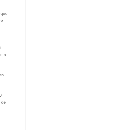
o que
ue
d
se a
sto
0
s de