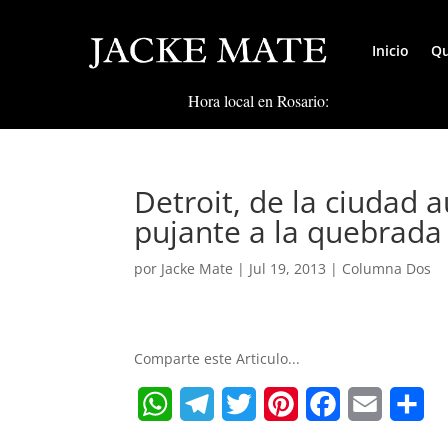
Inicio
Qu
Hora local en Rosario:
Detroit, de la ciudad
pujante a la quebrada
por
Jacke Mate
|
Jul 19, 2013
|
Columna Dos
Comparte este Articulo...
W
T
T
P
F
E
S