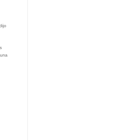
dijo
s
 una