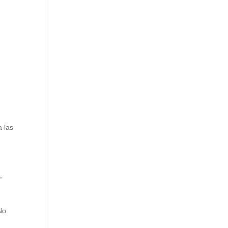
a las
,
No