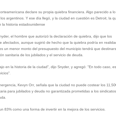
rteamericana declare su propia quiebra financiera. Algo parecido a l
a los argentinos. Y ese día llegó, y la ciudad en cuestión es Detroit, la q
 la historia estadounidense
yder, el hombre que autorizó la declaración de quiebra, dijo que los
e afectados, aunque sugirió de hecho que la quiebra podría en realida
 pues un menor monto del presupuesto del municipio tendrá que destinar
n sanitaria de los jubilados y el servicio de deuda.
 en la historia de la ciudad", dijo Snyder, y agregó: "En todo caso, e
icios".
mergencia, Kevyn Orr, señala que la ciudad no puede costear los 11,50
taria para jubilados y deuda no garantizada prometidas a los sindicato
uda.
un 83% como una forma de invertir en la mejora de los servicios.