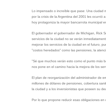
h
e
w
i
a
m
h
Lo impensado o increíble que pase: Una ciudad no
a
l
i
n
c
a
a
por la crisis de la Argentina del 2001 les ocurrió 
t
e
t
t
e
i
r
hoy protagoniza la mayor bancarrota municipal en
s
g
t
e
b
l
e
El gobernador el gobernador de Michigan, Rick Sn
A
r
e
r
o
servicios de la ciudad no se verán inmediatament
mejorar los servicios de la ciudad en el futuro,
p
a
r
e
o
"costos heredados" como las pensiones, la atenció
p
m
s
k
"Sé que muchos verán esto como el punto más bajo
t
nos pone en el camino hacia la mejora de los serv
El plan de reorganización del administrador de e
millones de dólares de pensiones, cobertura sani
la ciudad y a los inversionistas que poseen su de
Por lo que propone reducir esas obligaciones en 