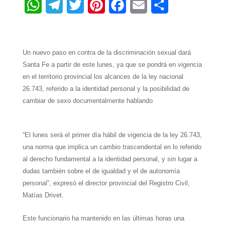
W
T
T
P
F
E
S
h
e
w
i
a
m
h
a
l
i
n
c
a
a
Un nuevo paso en contra de la discriminación sexual dará
t
e
t
t
e
i
r
Santa Fe a partir de este lunes, ya que se pondrá en vigencia
s
g
t
e
b
l
e
en el territorio provincial los alcances de la ley nacional
26.743, referido a la identidad personal y la posibilidad de
A
r
e
r
o
cambiar de sexo documentalmente hablando
p
a
r
e
o
p
m
s
k
“El lunes será el primer día hábil de vigencia de la ley 26.743,
t
una norma que implica un cambio trascendental en lo referido
al derecho fundamental a la identidad personal, y sin lugar a
dudas también sobre el de igualdad y el de autonomía
personal”, expresó el director provincial del Registro Civil,
Matías Drivet.
Este funcionario ha mantenido en las últimas horas una