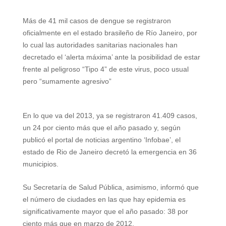
h
e
w
i
a
m
h
Más de 41 mil casos de dengue se registraron
a
l
i
n
c
a
a
oficialmente en el estado brasileño de Río Janeiro, por
t
e
t
t
e
i
r
lo cual las autoridades sanitarias nacionales han
decretado el ‘alerta máxima’ ante la posibilidad de estar
s
g
t
e
b
l
e
frente al peligroso “Tipo 4” de este virus, poco usual
A
r
e
r
o
pero “sumamente agresivo”
p
a
r
e
o
p
m
s
k
En lo que va del 2013, ya se registraron 41.409 casos,
un 24 por ciento más que el año pasado y, según
t
publicó el portal de noticias argentino ‘Infobae’, el
estado de Rio de Janeiro decretó la emergencia en 36
municipios.
Su Secretaría de Salud Pública, asimismo, informó que
el número de ciudades en las que hay epidemia es
significativamente mayor que el año pasado: 38 por
ciento más que en marzo de 2012.