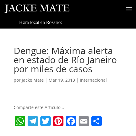
Hora local en Rosario:
Dengue: Máxima alerta
en estado de Río Janeiro
por miles de casos
por
Jacke Mate
|
Mar 19, 2013
|
Internacional
Comparte este Articulo...
W
T
T
P
F
E
S