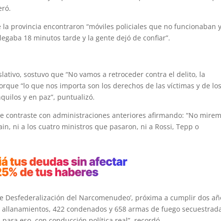
eró.
la provincia encontraron “móviles policiales que no funcionaban 
legaba 18 minutos tarde y la gente dejó de confiar”.
ativo, sostuvo que “No vamos a retroceder contra el delito, la
rque “lo que nos importa son los derechos de las víctimas y de lo
nquilos y en paz”, puntualizó.
 de contraste con administraciones anteriores afirmando: “No mire
Sain, ni a los cuatro ministros que pasaron, ni a Rossi, Tepp o
 de Desfederalización del Narcomenudeo’, próxima a cumplir dos añ
 allanamientos, 422 condenados y 658 armas de fuego secuestrada
 para eso, con conducción política real”, recordó.