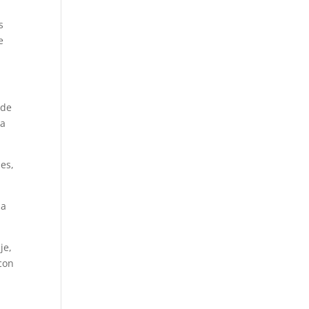
s
e
 de
la
les,
ia
je,
 con