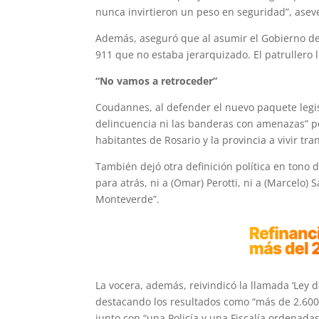
nunca invirtieron un peso en seguridad”, asev
Además, aseguró que al asumir el Gobierno de 
911 que no estaba jerarquizado. El patrullero l
“No vamos a retroceder”
Coudannes, al defender el nuevo paquete legisl
delincuencia ni las banderas con amenazas” po
habitantes de Rosario y la provincia a vivir tra
También dejó otra definición política en tono
para atrás, ni a (Omar) Perotti, ni a (Marcelo) 
Monteverde”.
La vocera, además, reivindicó la llamada ‘Ley
destacando los resultados como “más de 2.600
junto con “una Policía y una Fiscalía ordenadas