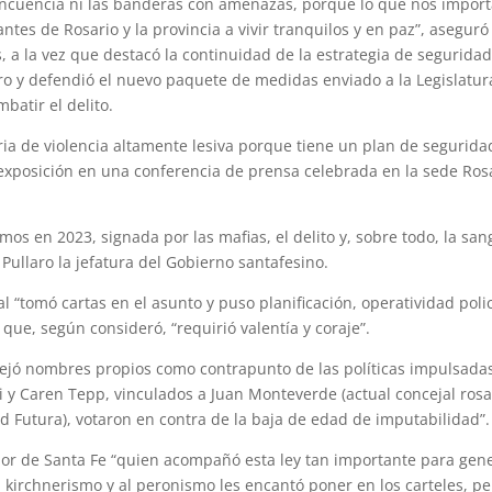
elincuencia ni las banderas con amenazas, porque lo que nos impor
antes de Rosario y la provincia a vivir tranquilos y en paz”, aseguró
s, a la vez que destacó la continuidad de la estrategia de segurida
ro y defendió el nuevo paquete de medidas enviado a la Legislatur
batir el delito.
ria de violencia altamente lesiva porque tiene un plan de segurida
exposición en una conferencia de prensa celebrada en la sede Ros
s en 2023, signada por las mafias, el delito y, sobre todo, la san
ullaro la jefatura del Gobierno santafesino.
al “tomó cartas en el asunto y puso planificación, operatividad polic
 que, según consideró, “requirió valentía y coraje”.
dejó nombres propios como contrapunto de las políticas impulsada
i y Caren Tepp, vinculados a Juan Monteverde (actual concejal ros
d Futura), votaron en contra de la baja de edad de imputabilidad”.
dor de Santa Fe “quien acompañó esta ley tan importante para gen
 kirchnerismo y al peronismo les encantó poner en los carteles, pe