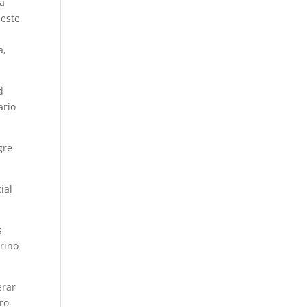
ta
 este
d
a,
d
ario
gre
ial
s
arino
erar
ro