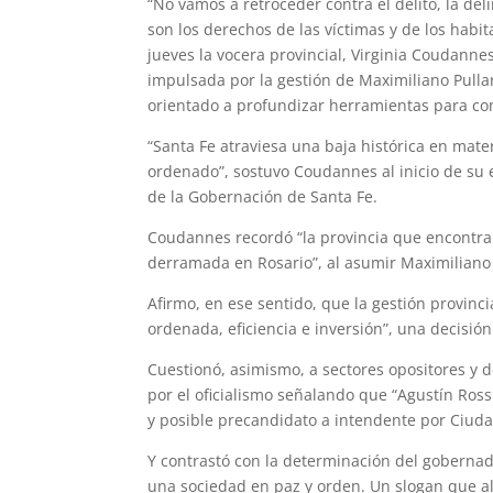
“No vamos a retroceder contra el delito, la d
h
e
w
i
a
m
h
son los derechos de las víctimas y de los habit
jueves la vocera provincial, Virginia Coudanne
a
l
i
n
c
a
a
impulsada por la gestión de Maximiliano Pulla
t
e
t
t
e
i
r
orientado a profundizar herramientas para com
s
g
t
e
b
l
e
“Santa Fe atraviesa una baja histórica en mate
ordenado”, sostuvo Coudannes al inicio de su 
A
r
e
r
o
de la Gobernación de Santa Fe.
p
a
r
e
o
Coudannes recordó “la provincia que encontramo
p
m
s
k
derramada en Rosario”, al asumir Maximiliano P
t
Afirmo, en ese sentido, que la gestión provinci
ordenada, eficiencia e inversión”, una decisión
Cuestionó, asimismo, a sectores opositores y 
por el oficialismo señalando que “Agustín Ross
y posible precandidato a intendente por Ciuda
Y contrastó con la determinación del goberna
una sociedad en paz y orden. Un slogan que al