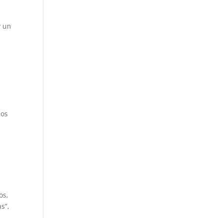
y un
s
mos
os,
s”,