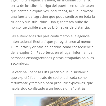
Según dicha agencia estatal, un incendio comenzó
p
m
s
k
cerca de los silos de trigo del puerto, en un almacén
t
que contenía explosivos incautados, lo cual provocó
una fuerte deflagración que pudo sentirse en toda la
ciudad y sus suburbios. Una gigantesca nube de
hongo fue visible a varios kilómetros de distancia.
Las autoridades del país confirmaron a la agencia
internacional ‘Reuters’ que ya registraron al menos
10 muertos y cientos de heridos como consecuencia
de la explosión. Reporteros en el lugar informan de
personas ensangrentadas y otras atrapadas bajo los
escombros.
La cadena libanesa LBCI precisó que la sustancia
que explotó fue nitrato de sodio, utilizada como
fertilizante y también para producir explosivos, que
había sido confiscado a un buque un año atrás.