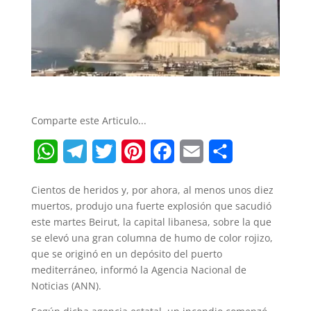
Comparte este Articulo...
W
T
T
P
F
E
S
h
e
w
i
a
m
h
Cientos de heridos y, por ahora, al menos unos diez
a
l
i
n
c
a
a
muertos, produjo una fuerte explosión que sacudió
t
e
t
t
e
i
r
este martes Beirut, la capital libanesa, sobre la que
se elevó una gran columna de humo de color rojizo,
s
g
t
e
b
l
e
que se originó en un depósito del puerto
A
r
e
r
o
mediterráneo, informó la Agencia Nacional de
Noticias (ANN).
p
a
r
e
o