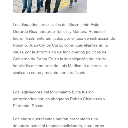
p
a
r
e
o
p
m
s
k
t
Los diputados provinciales del Movimiento Evita,
Gerardo Rico, Eduardo Toniolli y Mariana Robustelli,
fueron finalmente admitidos por el juez de instrucción de
Rosario, Juan Carlos Curto, como querellantes en la
causa por la intromisión de funcionarios políticos del
Gobierno de Santa Fe en la investigación del brutal
homicidio del empresario Luis Medina, a quien se lo
sindicaba como presunto narcotraficante
Los legisladores del Movimiento Evita fueron
patrocinados por los abogados
Rubén Chiavazza
y
Fernando Rosúa.
Los ahora querellantes
habían presentado una
denuncia penal al respecto solicitando, entre otros