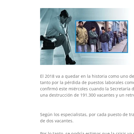
W
T
T
P
F
E
S
h
e
w
i
a
m
h
a
l
i
n
c
a
a
t
e
t
t
e
i
r
s
g
t
e
b
l
e
A
r
e
r
o
p
a
r
e
o
p
m
s
k
El 2018 va a quedar en la historia como uno de
tanto por la pérdida de puestos laborales como
t
confirmó este miércoles cuando la Secretaría d
una destrucción de 191.300 vacantes y un retro
Según los especialistas, por cada puesto de t
de dos vacantes.
Por lo tanto, se podría estimar que la crisis ya