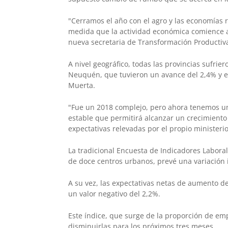
"Cerramos el año con el agro y las economías 
medida que la actividad económica comience a 
nueva secretaria de Transformación Producti
A nivel geográfico, todas las provincias sufrier
Neuquén, que tuvieron un avance del 2,4% y e
Muerta.
"Fue un 2018 complejo, pero ahora tenemos un
estable que permitirá alcanzar un crecimiento
expectativas relevadas por el propio ministerio
La tradicional Encuesta de Indicadores Labora
de doce centros urbanos, prevé una variación 
A su vez, las expectativas netas de aumento de
un valor negativo del 2,2%.
Este índice, que surge de la proporción de e
disminuirlas para los próximos tres meses.