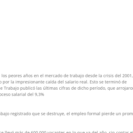
 los peores años en el mercado de trabajo desde la crisis del 2001
 por la impresionante caída del salario real. Esto se terminó de
e Trabajo publicó las últimas cifras de dicho período, que arrojar
ceso salarial del 9,3%
rabajo registrado que se destruye, el empleo formal pierde un pro
 se llevó más de 600.000 vacantes en lo que va del año, sin contar e