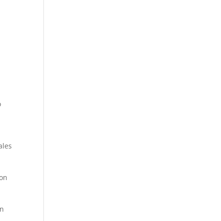
o
ales
con
an