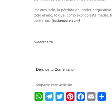
Por otro lado, la pérdida del poder adquisitiv
todo el año, lo que, como explicó este medio, t
paritarias.
(Jackemate.com)
Fuente: LPO
Déjanos tu Comentario
Comparte este Articulo...
W
T
T
P
F
E
S