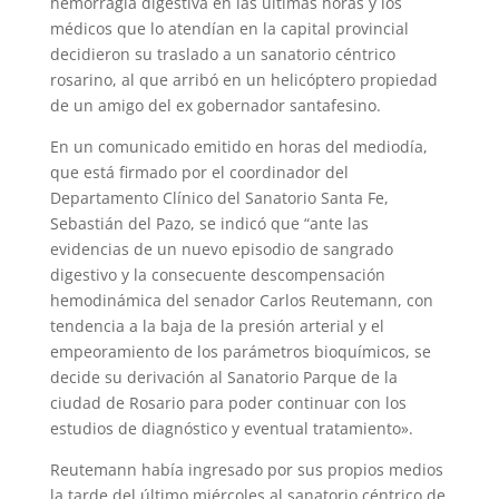
hemorragia digestiva en las últimas horas y los
p
a
r
e
o
médicos que lo atendían en la capital provincial
decidieron su traslado a un sanatorio céntrico
p
m
s
k
rosarino, al que arribó en un helicóptero propiedad
t
de un amigo del ex gobernador santafesino.
En un comunicado emitido en horas del mediodía,
que está firmado por el coordinador del
Departamento Clínico del Sanatorio Santa Fe,
Sebastián del Pazo, se indicó que “ante las
evidencias de un nuevo episodio de sangrado
digestivo y la consecuente descompensación
hemodinámica del senador Carlos Reutemann, con
tendencia a la baja de la presión arterial y el
empeoramiento de los parámetros bioquímicos, se
decide su derivación al Sanatorio Parque de la
ciudad de Rosario para poder continuar con los
estudios de diagnóstico y eventual tratamiento».
Reutemann había ingresado por sus propios medios
la tarde del último miércoles al sanatorio céntrico de