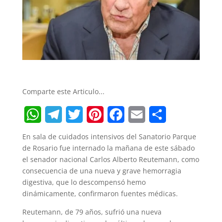
Comparte este Articulo...
W
T
T
P
F
E
S
En sala de cuidados intensivos del Sanatorio Parque
h
e
w
i
a
m
h
de Rosario fue internado la mañana de este sábado
el senador nacional Carlos Alberto Reutemann, como
a
l
i
n
c
a
a
consecuencia de una nueva y grave hemorragia
t
e
t
t
e
i
r
digestiva, que lo descompensó hemo
dinámicamente, confirmaron fuentes médicas.
s
g
t
e
b
l
e
Reutemann, de 79 años, sufrió una nueva
A
r
e
r
o