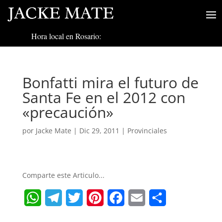
Hora local en Rosario:
Bonfatti mira el futuro de
Santa Fe en el 2012 con
«precaución»
por
Jacke Mate
|
Dic 29, 2011
|
Provinciales
Comparte este Articulo...
W
T
T
P
F
E
S