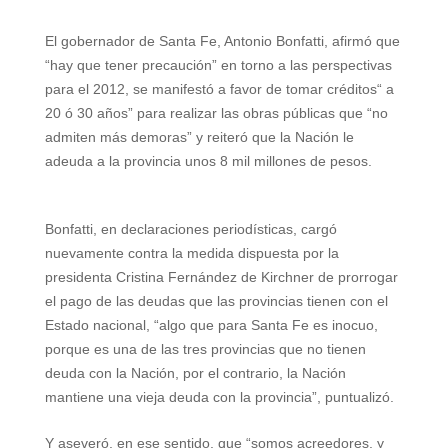
h
e
w
i
a
m
h
El gobernador de Santa Fe, Antonio Bonfatti, afirmó que
a
l
i
n
c
a
a
“hay que tener precaución” en torno a las perspectivas
t
e
t
t
e
i
r
para el 2012, se manifestó a favor de tomar créditos“ a
20 ó 30 años” para realizar las obras públicas que “no
s
g
t
e
b
l
e
admiten más demoras” y reiteró que la Nación le
A
r
e
r
o
adeuda a la provincia
u
nos 8 mil millones de pesos.
p
a
r
e
o
p
m
s
k
Bonfatti, en declaraciones periodísticas, cargó
nuevamente contra la medida dispuesta por la
t
presidenta Cristina Fernández de Kirchner de prorrogar
el pago de las deudas que las provincias tienen con el
Estado nacional, “algo que para Santa Fe es inocuo,
porque es una de las tres provincias que no tienen
deuda con la Nación, por el contrario, la Nación
mantiene una vieja deuda con la provincia”, puntualizó.
Y aseveró, en ese sentido, que “somos acreedores, y