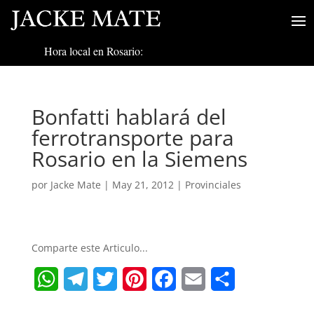
Hora local en Rosario:
Bonfatti hablará del
ferrotransporte para
Rosario en la Siemens
por
Jacke Mate
|
May 21, 2012
|
Provinciales
Comparte este Articulo...
W
T
T
P
F
E
S
h
e
w
i
a
m
h