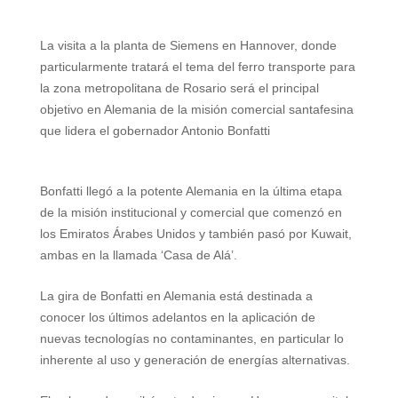
a
l
i
n
c
a
a
t
e
t
t
e
i
r
La visita a la planta de Siemens en Hannover, donde
particularmente tratará el tema del ferro transporte para
s
g
t
e
b
l
e
la zona metropolitana de Rosario será el principal
A
r
e
r
o
objetivo en Alemania de la misión comercial santafesina
que lidera el gobernador Antonio Bonfatti
p
a
r
e
o
p
m
s
k
Bonfatti llegó a la potente Alemania en la última etapa
t
de la misión institucional y comercial que comenzó en
los Emiratos Árabes Unidos y también pasó por Kuwait,
ambas en la llamada ‘Casa de Alá’.
La gira de Bonfatti en Alemania está destinada a
conocer los últimos adelantos en la aplicación de
nuevas tecnologías no contaminantes, en particular lo
inherente al uso y generación de energías alternativas.