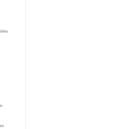
tiles
de
les