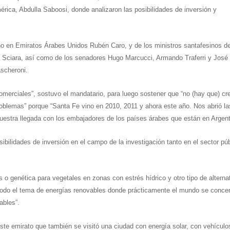
érica, Abdulla Saboosi, donde analizaron las posibilidades de inversión y
no en Emiratos Árabes Unidos Rubén Caro, y de los ministros santafesinos de
 Sciara, así como de los senadores Hugo Marcucci, Armando Traferri y José
scheroni.
omerciales”, sostuvo el mandatario, para luego sostener que “no (hay que) cr
oblemas” porque “Santa Fe vino en 2010, 2011 y ahora este año. Nos abrió la
estra llegada con los embajadores de los países árabes que están en Argent
bilidades de inversión en el campo de la investigación tanto en el sector púb
s o genética para vegetales en zonas con estrés hídrico y otro tipo de alterna
todo el tema de energías renovables donde prácticamente el mundo se conce
ables”.
te emirato que también se visitó una ciudad con energía solar, con vehículo