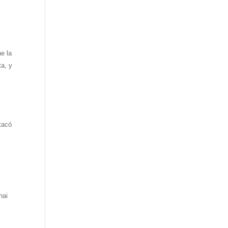
ne la
ta, y
tacó
hai