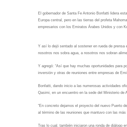
h
e
w
i
a
m
h
El gobernador de Santa Fe Antonio Bonfatti lidera est
a
l
i
n
c
a
a
Europa central, pero en las tierras del profeta Mahoma
t
e
t
t
e
i
r
empresarios con los Emiratos Árabes Unidos y con K
s
g
t
e
b
l
e
A
r
e
r
o
Y así lo dejó sentado al sostener en rueda de prensa 
nosotros nos sobra agua, a nosotros nos sobran alime
p
a
r
e
o
p
m
s
k
Y agregó: “Así que hay muchas oportunidades para po
inversión y otras de reuniones entre empresas de Emir
t
Bonfatti, dando inicio a las numerosas actividades ofi
Qasimi, en un encuentro en la sede del Ministerio de 
“En concreto dejamos el proyecto del nuevo Puerto de
al término de las reuniones que mantuvo con las más 
Tras lo cual, también iniciaron una ronda de diálogo 