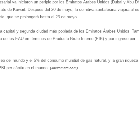
esarial ya iniciaron un periplo por los Emiratos Árabes Unidos (Dubai y Abu Dh
irato de Kuwait. Después del 20 de mayo, la comitiva santafesina viajará al e
nia, que se prolongará hasta el 23 de mayo.
es la capital y segunda ciudad más poblada de los Emiratos Árabes Unidos. Ta
co de los EAU en términos de Producto Bruto Interno (PIB) y por ingreso per
óleo del mundo y el 5% del consumo mundial de gas natural, y la gran riqueza
PBI per cápita en el mundo.
(Jackemate.com)