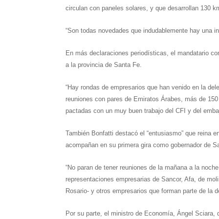
circulan con paneles solares, y que desarrollan 130 k
“Son todas novedades que indudablemente hay una inver
En más declaraciones periodísticas, el mandatario co
a la provincia de Santa Fe.
“Hay rondas de empresarios que han venido en la de
reuniones con pares de Emiratos Árabes, más de 150 
pactadas con un muy buen trabajo del CFI y del emba
También Bonfatti destacó el “entusiasmo” que reina en
acompañan en su primera gira como gobernador de S
“No paran de tener reuniones de la mañana a la noc
representaciones empresarias de Sancor, Afa, de moli
Rosario- y otros empresarios que forman parte de la d
Por su parte, el ministro de Economía, Ángel Sciara, d