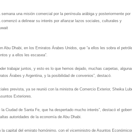
a semana una misión comercial por la península arábiga y posteriormente por
 comenzó a delinear su interés por afianzar lazos sociales, culturales y
uwait
en Abu Dhabi, en los Emiratos Árabes Unidos, que “a ellos les sobra el petról
ntos y a ellos les escasea”.
der trabajar juntos, y esto es lo que hemos dejado, muchas carpetas, alguna
atos Árabes y Argentina, y la posibilidad de convenios”, destacó.
ciales prevista, ya se reunió con la ministra de Comercio Exterior, Sheika Lub
Asuntos Exteriores.
 la Ciudad de Santa Fe, que ha despertado mucho interés”, destacó el gober
altas autoridades de la economía de Abu Dhabi.
en la capital del emirato homónimo, con el viceministro de Asuntos Económico