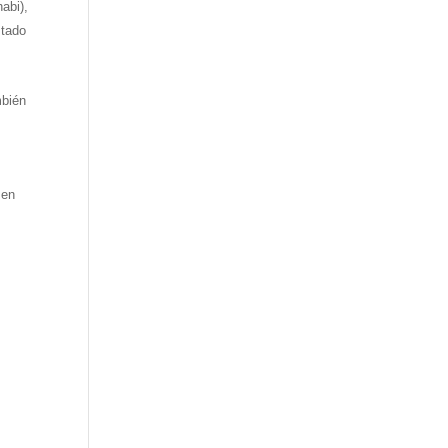
abi),
stado
mbién
 en