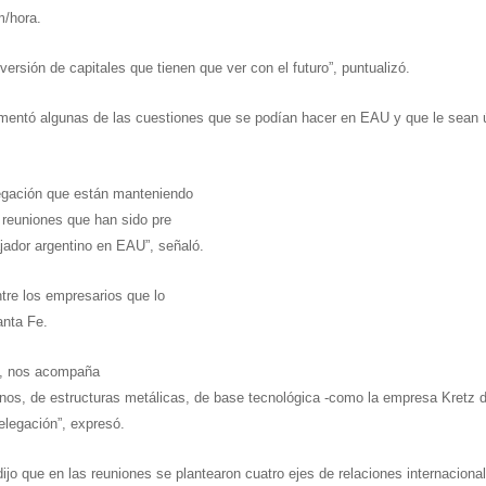
m/hora.
sión de capitales que tienen que ver con el futuro”, puntualizó.
mentó algunas de las cuestiones que se podían hacer en EAU y que le sean ú
legación que están manteniendo
reuniones que han sido pre
jador argentino en EAU”, señaló.
tre los empresarios que lo
anta Fe.
he, nos acompaña
nos, de estructuras metálicas, de base tecnológica -como la empresa Kretz 
elegación”, expresó.
ijo que en las reuniones se plantearon cuatro ejes de relaciones internaciona