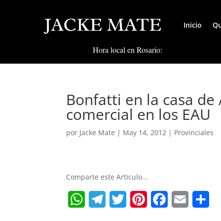
Inicio
Qu
Hora local en Rosario:
Bonfatti en la casa d
comercial en los EAU
por
Jacke Mate
|
May 14, 2012
|
Provinciales
Comparte este Articulo...
W
T
T
P
F
E
S