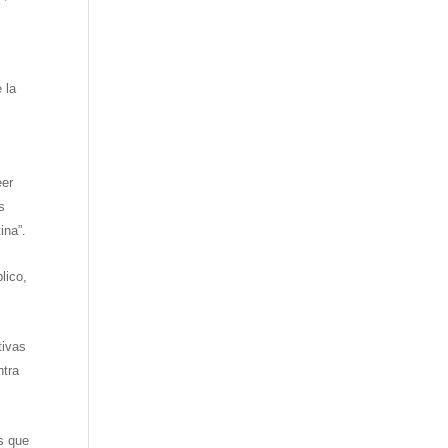
 la
eer
s
ina”.
lico,
tivas
ntra
s que