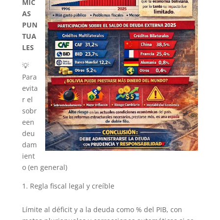
MIC
AS
PUN
TUA
LES
💡
Para
evita
r el
sobr
een
deu
dam
ient
o (en general)
Regla fiscal legal y creíble
Límite al déficit y a la deuda como % del PIB, con