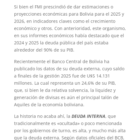
p
a
r
e
o
Si bien el FMI prescindió de dar estimaciones o
proyecciones económicas para Bolivia para el 2025 y
p
m
s
k
2026, en indicadores claves como el crecimiento
t
económico y otros. Con anterioridad, este organismo,
en sus informes económicos había destacado que el
2024 y 2025 la deuda pública del país estaba
alrededor del 90% de su PIB.
Recientemente el Banco Central de Bolivia ha
publicado los datos de su deuda externa, cuyo saldo
a finales de la gestión 2025 fue de U$S 14.131
millones. La cual representa un 24,6% de su PIB,
que, si bien le da relativa solvencia, la liquidez y
generación de divisas es aún el principal talón de
Aquiles de la economía boliviana.
La historia no acaba ahí, la
DEUDA INTERNA
, que
tradicionalmente es «ocultada» o poco mencionada
por los gobiernos de turno, es alta, y mucho más alta
que la deuda externa. Según datos oficiales del BCB,