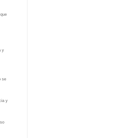
 que
a y
o se
cia y
rso