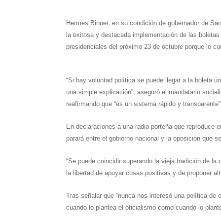
h
e
w
i
a
m
h
Hermes Binner, en su condición de gobernador de Sant
a
l
i
n
c
a
a
la exitosa y destacada implementación de las boletas
t
e
t
t
e
i
r
presidenciales del próximo 23 de octubre porque lo co
s
g
t
e
b
l
e
A
r
e
r
o
“Si hay voluntad política se puede llegar a la boleta 
una simple explicación”, aseguró el mandatario social
p
a
r
e
o
reafirmando que “es un sistema rápido y transparente"
p
m
s
k
En declaraciones a una radio porteña que reproduce e
t
parará entre el gobierno nacional y la oposición que s
“Se puede coincidir superando la vieja tradición de la
la libertad de apoyar cosas positivas y de proponer al
Tras señalar que “nunca nos interesó una política de o
cuando lo plantea el oficialismo como cuando lo plante