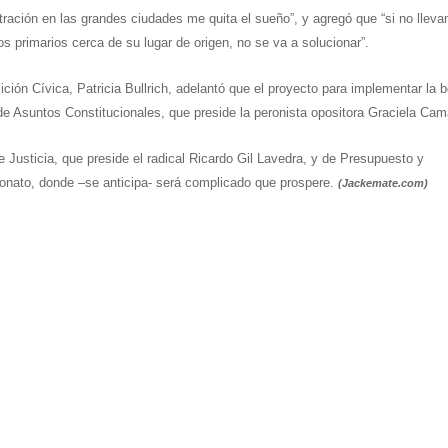
ntración en las grandes ciudades me quita el sueño”, y agregó que “si no llev
os primarios cerca de su lugar de origen, no se va a solucionar”.
lición Cívica, Patricia Bullrich, adelantó que el proyecto para implementar la b
e Asuntos Constitucionales, que preside la peronista opositora Graciela Ca
 Justicia, que preside el radical Ricardo Gil Lavedra, y de Presupuesto y
conato, donde –se anticipa- será complicado que prospere.
(Jackemate.com)