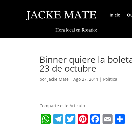
Inicio
Qu
Hora local en Rosario:
Binner quiere la bolet
23 de octubre
por
Jacke Mate
|
Ago 27, 2011
|
Política
Comparte este Articulo...
W
T
T
P
F
E
S