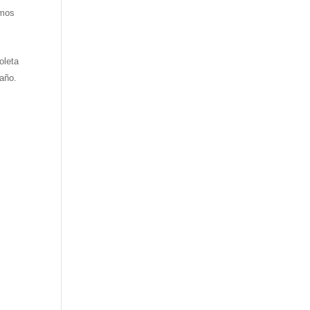
amos
oleta
maño.