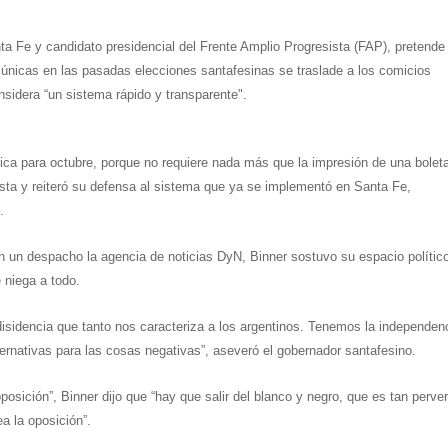
a Fe y candidato presidencial del Frente Amplio Progresista (FAP),
pretende
 únicas en las pasadas elecciones santafesinas se traslade a los comicios
nsidera “un sistema rápido y transparente".
única para octubre, porque no requiere nada más que la impresión de una bolet
ista y reiteró su defensa al sistema que ya se implementó en Santa Fe,
.
n un despacho la agencia de noticias DyN, Binner sostuvo su espacio polític
e niega a todo.
 disidencia que tanto nos caracteriza a los argentinos. Tenemos la independen
ternativas para las cosas negativas”, aseveró el gobernador santafesino.
posición”, Binner dijo que “hay que salir del blanco y negro, que es tan perve
a la oposición”.