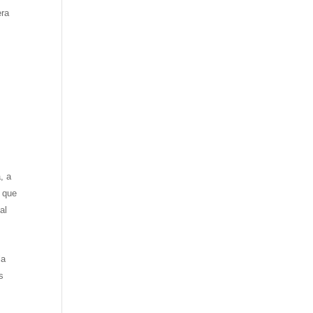
era
, a
a que
al
la
s