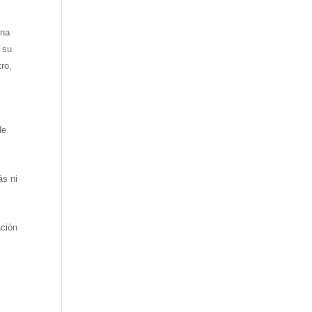
ina
 su
ro,
de
ás ni
ación