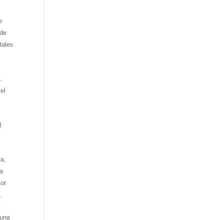
e
 de
tales
.
el
l
ca,
la
jor
.
 una