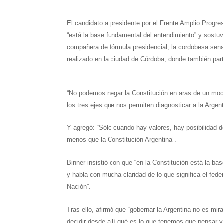
h
e
w
i
a
m
h
El candidato a presidente por el Frente Amplio Progres
a
l
i
n
c
a
a
“está la base fundamental del entendimiento” y sostu
t
e
t
t
e
i
r
compañera de fórmula presidencial, la cordobesa sena
realizado en la ciudad de Córdoba, donde también part
s
g
t
e
b
l
e
A
r
e
r
o
“No podemos negar la Constitución en aras de un modelo
p
a
r
e
o
los tres ejes que nos permiten diagnosticar a la Arge
p
m
s
k
Y agregó: “Sólo cuando hay valores, hay posibilidad 
t
menos que la Constitución Argentina”.
Binner insistió con que “en la Constitución está la ba
y habla con mucha claridad de lo que significa el fe
Nación”.
Tras ello, afirmó que “gobernar la Argentina no es mir
decidir desde allí qué es lo que tenemos que pensar y h