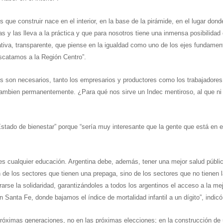
que construir nace en el interior, en la base de la pirámide, en el lugar dond
as y las lleva a la práctica y que para nosotros tiene una inmensa posibilidad
pativa, transparente, que piense en la igualdad como uno de los ejes fundamen
escatamos a la Región Centro”.
ces son necesarios, tanto los empresarios y productores como los trabajadores
cambien permanentemente. ¿Para qué nos sirve un Indec mentiroso, al que ni 
Estado de bienestar” porque “sería muy interesante que la gente que está en e
es cualquier educación. Argentina debe, además, tener una mejor salud públi
n de los sectores que tienen una prepaga, sino de los sectores que no tienen 
rarse la solidaridad, garantizándoles a todos los argentinos el acceso a la me
Santa Fe, donde bajamos el índice de mortalidad infantil a un dígito”, indicó
róximas generaciones, no en las próximas elecciones; en la construcción de