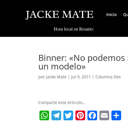
Inicio
Qu
Hora local en Rosario:
Binner: «No podemos n
un modelo»
por
Jacke Mate
|
Jul 9, 2011
|
Columna Dos
Comparte este Articulo...
W
T
T
P
F
E
S