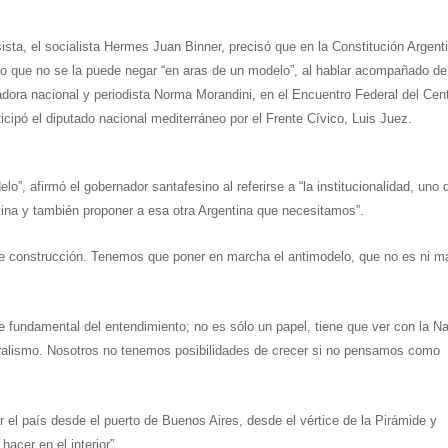
ista, el socialista Hermes Juan Binner, precisó que en la Constitución Argent
vo que no se la puede negar “en aras de un modelo”, al hablar acompañado de
dora nacional y periodista Norma Morandini, en el Encuentro Federal del Cent
icipó el diputado nacional mediterráneo por el Frente Cívico, Luis Juez.
”, afirmó el gobernador santafesino al referirse a “la institucionalidad, uno 
ntina y también proponer a esa otra Argentina que necesitamos”.
de construcción. Tenemos que poner en marcha el antimodelo, que no es ni m
se fundamental del entendimiento; no es sólo un papel, tiene que ver con la N
deralismo. Nosotros no tenemos posibilidades de crecer si no pensamos como
ar el país desde el puerto de Buenos Aires, desde el vértice de la Pirámide y
acer en el interior”.