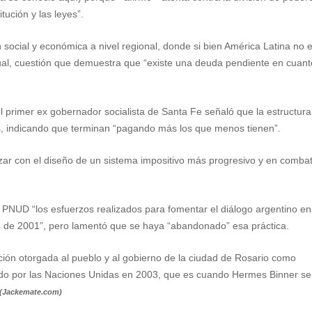
tución y las leyes”.
 social y económica a nivel regional, donde si bien América Latina no e
al, cuestión que demuestra que “existe una deuda pendiente en cuant
l primer ex gobernador socialista de Santa Fe señaló que la estructura
es, indicando que terminan “pagando más los que menos tienen”.
zar con el diseño de un sistema impositivo más progresivo y en combati
 al PNUD “los esfuerzos realizados para fomentar el diálogo argentino en
sis de 2001”, pero lamentó que se haya “abandonado” esa práctica.
inción otorgada al pueblo y al gobierno de la ciudad de Rosario como
do por las Naciones Unidas en 2003, que es cuando Hermes Binner se
(Jackemate.com)