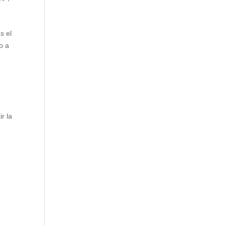
s el
o a
r la