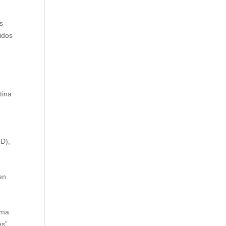
s
nidos
tina
UD),
en
rma
es”,