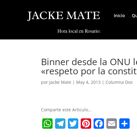
Inicio
Qu
Hora local en Rosario:
Binner desde la ONU l
«respeto por la constit
por
Jacke Mate
|
May 4, 2013
|
Columna Dos
Comparte este Articulo...
W
T
T
P
F
E
S