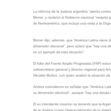
h
e
w
i
a
m
h
La reforma de la Justicia argentina “atenta cont
a
l
i
n
c
a
a
Binner, y reclamó al Gobierno nacional “respeto po
t
e
t
t
e
i
r
de Norteamérica, que incluyó una visita a la Or
s
g
t
e
b
l
e
A
r
e
r
o
Binner dijo, además, que "América Latina viene 
dimensión electoral”, pero aclaró que “hay una d
p
a
r
e
o
es un ejemplo de esta situación".
p
m
s
k
El líder del Frente Amplio Progresista (FAP) est
t
subsecretario general y director regional para A
Heraldo Muñoz, con quien analizó la situación de 
Ambos coincidieron en señalar que “América Lati
su dimensión electoral”, aunque “hay una deuda c
El ex intendente rosarino se lamentó que la Argen
de la Justicia (como Democratización de la Justic