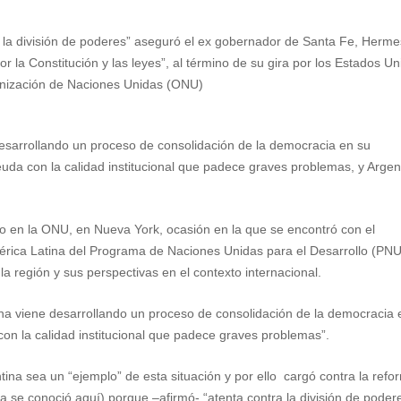
ra la división de poderes” aseguró el ex gobernador de Santa Fe, Herme
r la Constitución y las leyes”, al término de su gira por los Estados U
ganización de Naciones Unidas (ONU)
desarrollando un proceso de consolidación de la democracia en su
euda con la calidad institucional que padece graves problemas, y Argen
uvo en la ONU, en Nueva York, ocasión en la que se encontró con el
mérica Latina del Programa de Naciones Unidas para el Desarrollo (PN
la región y sus perspectivas en el contexto internacional.
na viene desarrollando un proceso de consolidación de la democracia 
on la calidad institucional que padece graves problemas”.
tina sea un “ejemplo” de esta situación y por ello
cargó contra la refo
ia se conoció aquí) porque –afirmó- “atenta contra la división de poder