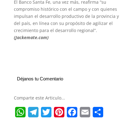
El Banco Santa Fe, una vez más, reafirma “su
compromiso histórico con el campo y con quienes
impulsan el desarrollo productivo de la provincia y
del país, en línea con su propósito de agilizar el
crecimiento para el desarrollo regional”.
(Jackemate.com)
Déjanos tu Comentario
Comparte este Articulo...
W
T
T
P
F
E
S
h
e
w
i
a
m
h