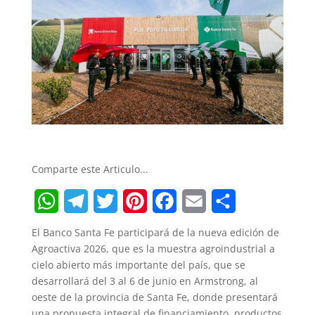
Comparte este Articulo...
W
T
T
P
F
E
S
El Banco Santa Fe participará de la nueva edición de
h
e
w
i
a
m
h
Agroactiva 2026, que es la muestra agroindustrial a
cielo abierto más importante del país, que se
a
l
i
n
c
a
a
desarrollará del 3 al 6 de junio en Armstrong, al
t
e
t
t
e
i
r
oeste de la provincia de Santa Fe, donde presentará
una propuesta integral de financiamiento, productos