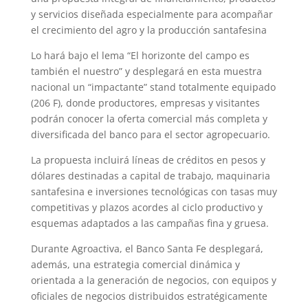
s
g
t
e
b
l
e
y servicios diseñada especialmente para acompañar
A
r
e
r
o
el crecimiento del agro y la producción santafesina
p
a
r
e
o
Lo hará bajo el lema “El horizonte del campo es
también el nuestro” y desplegará en esta muestra
p
m
s
k
nacional un “impactante” stand totalmente equipado
t
(206 F), donde productores, empresas y visitantes
podrán conocer la oferta comercial más completa y
diversificada del banco para el sector agropecuario.
La propuesta incluirá líneas de créditos en pesos y
dólares destinadas a capital de trabajo, maquinaria
santafesina e inversiones tecnológicas con tasas muy
competitivas y plazos acordes al ciclo productivo y
esquemas adaptados a las campañas fina y gruesa.
Durante Agroactiva, el Banco Santa Fe desplegará,
además, una estrategia comercial dinámica y
orientada a la generación de negocios, con equipos y
oficiales de negocios distribuidos estratégicamente