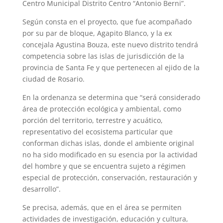
Centro Municipal Distrito Centro “Antonio Berni”.
p
a
r
e
o
Según consta en el proyecto, que fue acompañado
p
m
s
k
por su par de bloque, Agapito Blanco, y la ex
t
concejala Agustina Bouza, este nuevo distrito tendrá
competencia sobre las islas de jurisdicción de la
provincia de Santa Fe y que pertenecen al ejido de la
ciudad de Rosario.
En la ordenanza se determina que “será considerado
área de protección ecológica y ambiental, como
porción del territorio, terrestre y acuático,
representativo del ecosistema particular que
conforman dichas islas, donde el ambiente original
no ha sido modificado en su esencia por la actividad
del hombre y que se encuentra sujeto a régimen
especial de protección, conservación, restauración y
desarrollo”.
Se precisa, además, que en el área se permiten
actividades de investigación, educación y cultura,