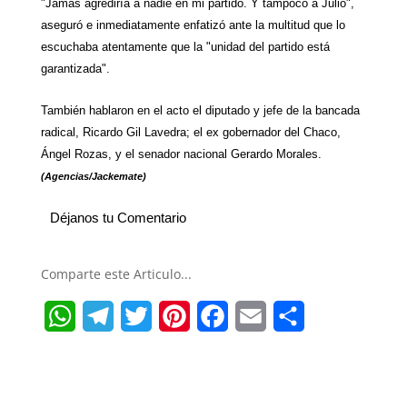
"Jamás agrediría a nadie en mi partido. Y tampoco a Julio",
aseguró e inmediatamente enfatizó ante la multitud que lo
escuchaba atentamente que la "unidad del partido está
garantizada".
También hablaron en el acto el diputado y jefe de la bancada
radical, Ricardo Gil Lavedra; el ex gobernador del Chaco,
Ángel Rozas, y el senador nacional Gerardo Morales.
(Agencias/Jackemate)
Déjanos tu Comentario
Comparte este Articulo...
W
T
T
P
F
E
S
h
e
w
i
a
m
h