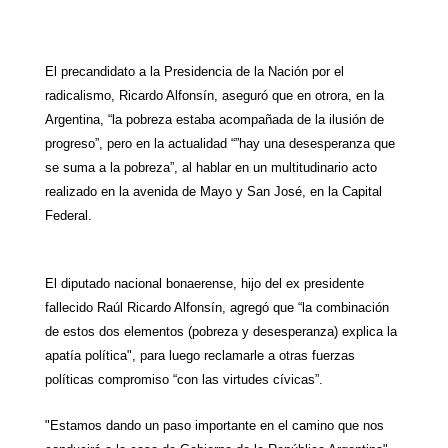
W
T
T
P
F
E
S
h
e
w
i
a
m
h
El precandidato a
la Presidencia
de
la Nación
por el
a
l
i
n
c
a
a
radicalismo, Ricardo Alfonsín, aseguró que en otrora, en
la
t
e
t
t
e
i
r
Argentina
, “la pobreza estaba acompañada de la ilusión de
progreso”, pero en la actualidad “”hay una desesperanza que
s
g
t
e
b
l
e
se suma a la pobreza”, al hablar en un multitudinario acto
A
r
e
r
o
realizado en la avenida de Mayo y San José, en
la Capital
Federal.
p
a
r
e
o
p
m
s
k
El diputado nacional bonaerense, hijo del ex presidente
t
fallecido Raúl Ricardo Alfonsín, agregó que “la combinación
de estos dos elementos (pobreza y desesperanza) explica la
apatía política", para luego reclamarle a otras fuerzas
políticas compromiso “con las virtudes cívicas”.
"Estamos dando un paso importante en el camino que nos