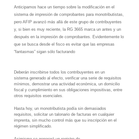
p
a
r
e
o
Anticipamos hace un tiempo sobre la modificación en el
p
m
s
k
sistema de impresión de comprobantes para monotributistas,
t
pero AFIP avanzó más allá de este grupo de contribuyentes
y, si bien es muy reciente, la RG 3665 marca un antes y un
después en la impresión de comprobantes. Evidentemente lo
que se busca desde el fisco es evitar que las empresas
“fantasmas” sigan sólo facturando
Deberán inscribirse todos los contribuyentes en un
sistema generado al efecto, verificar una serie de requisitos
mínimos, demostrar una actividad económica, un domicilio
fiscal y cumplimiento en sus obligaciones impositivas, entre
otros requisitos esenciales.
Hasta hoy, un monotributista podía sin demasiados
requisitos, solicitar un talonario de facturas en cualquier
imprenta, sin mucho control más que su inscripción en el
régimen simplificado.
Asimismo se generará un registro de