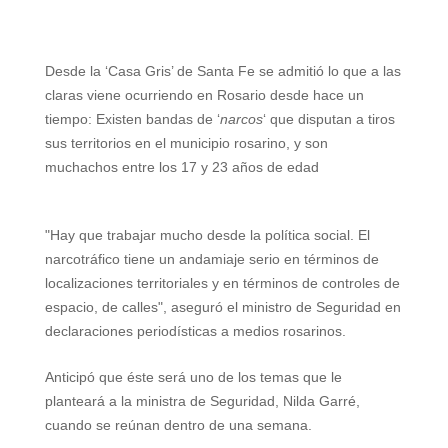
W
T
T
P
F
E
S
h
e
w
i
a
m
h
Desde la ‘Casa Gris’ de Santa Fe se admitió lo que a las
a
l
i
n
c
a
a
claras viene ocurriendo en Rosario desde hace un
t
e
t
t
e
i
r
tiempo: Existen bandas de ‘
narcos
‘ que disputan a tiros
sus territorios en el municipio rosarino, y son
s
g
t
e
b
l
e
muchachos entre los 17 y 23 años de edad
A
r
e
r
o
p
a
r
e
o
"Hay que trabajar mucho desde la política social. El
p
m
s
k
narcotráfico tiene un andamiaje serio en términos de
localizaciones territoriales y en términos de controles de
t
espacio, de calles", aseguró el ministro de Seguridad en
declaraciones periodísticas a medios rosarinos.
Anticipó que éste será uno de los temas que le
planteará a la ministra de Seguridad, Nilda Garré,
cuando se reúnan dentro de una semana.