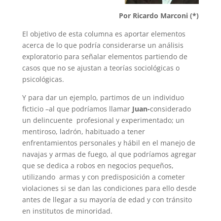
A
r
e
r
o
Por Ricardo Marconi (*)
p
a
r
e
o
El objetivo de esta columna es aportar elementos
acerca de lo que podría considerarse un análisis
p
m
s
k
exploratorio para señalar elementos partiendo de
t
casos que no se ajustan a teorías sociológicas o
psicológicas.
Y para dar un ejemplo, partimos de un individuo
ficticio –al que podríamos llamar
Juan-
considerado
un delincuente profesional y experimentado; un
mentiroso, ladrón, habituado a tener
enfrentamientos personales y hábil en el manejo de
navajas y armas de fuego, al que podríamos agregar
que se dedica a robos en negocios pequeños,
utilizando armas y con predisposición a cometer
violaciones si se dan las condiciones para ello desde
antes de llegar a su mayoría de edad y con tránsito
en institutos de minoridad.